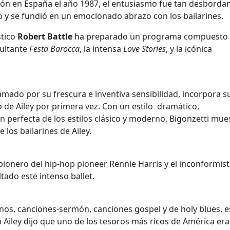
ón en España el año 1987, el entusiasmo fue tan desborda
o y se fundió en un emocionado abrazo con los bailarines.
stico
Robert Battle
ha preparado un programa compuesto
xultante
Festa Barocca
, la intensa
Love Stories
, y la icónica
amado por su frescura e inventiva sensibilidad, incorpora s
o de Ailey por primera vez. Con un estilo dramático,
perfecta de los estilos clásico y moderno, Bigonzetti mues
 los bailarines de Ailey.
pionero del hip-hop pioneer Rennie Harris y el inconformist
ado este intenso ballet.
anos, canciones-sermón, canciones gospel y de holy blues, e
in Ailey dijo que uno de los tesoros más ricos de América era