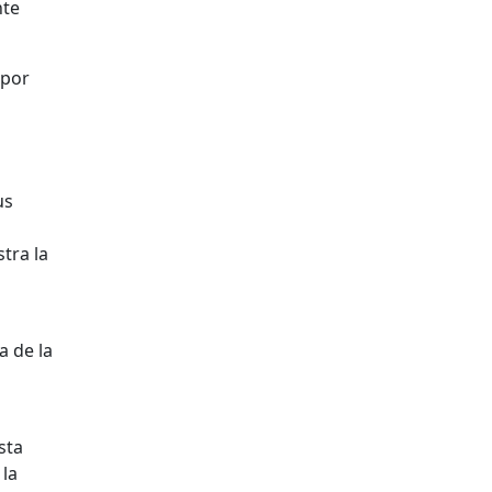
nte
 por
us
tra la
a de la
sta
 la