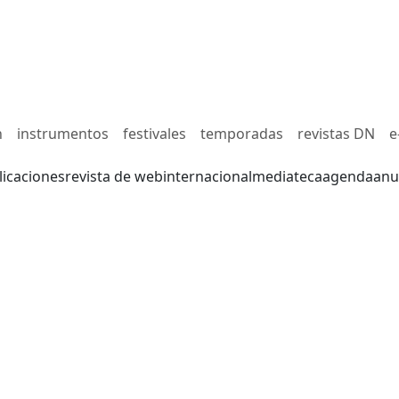
n
instrumentos
festivales
temporadas
revistas DN
e
licaciones
revista de web
internacional
mediateca
agenda
anu