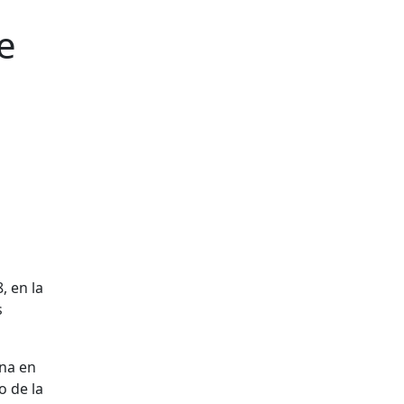
e
, en la
s
ana en
o de la