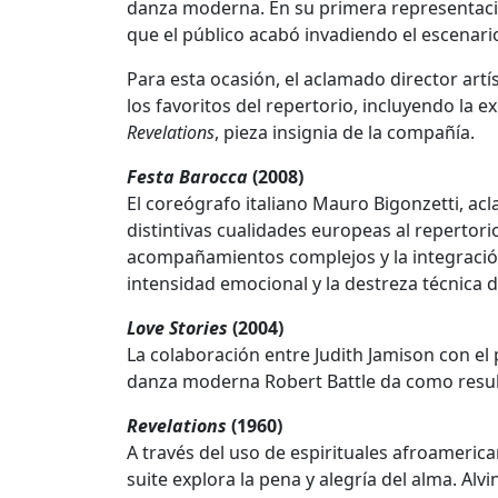
danza moderna. En su primera representaci
que el público acabó invadiendo el escenari
Para esta ocasión, el aclamado director artí
los favoritos del repertorio, incluyendo la e
Revelations
, pieza insignia de la compañía.
Festa Barocca
(2008)
El coreógrafo italiano Mauro Bigonzetti, acl
distintivas cualidades europeas al repertori
acompañamientos complejos y la integración 
intensidad emocional y la destreza técnica de
Love Stories
(2004)
La colaboración entre Judith Jamison con el 
danza moderna Robert Battle da como result
Revelations
(1960)
A través del uso de espirituales afroameric
suite explora la pena y alegría del alma. Alv