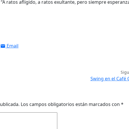
“A ratos afligido, a ratos exultante, pero siempre esperanz
Email
Sig
Swing en el Café 
ublicada.
Los campos obligatorios están marcados con
*