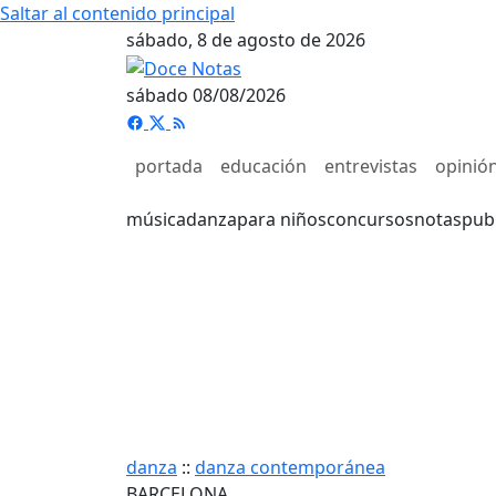
Saltar al contenido principal
sábado, 8 de agosto de 2026
sábado 08/08/2026
portada
educación
entrevistas
opinió
música
danza
para niños
concursos
notas
pub
danza
::
danza contemporánea
BARCELONA