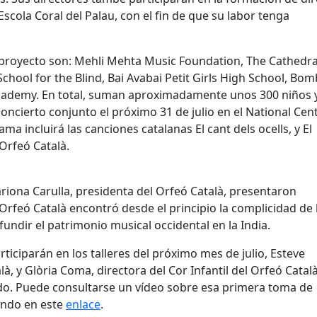
Escola Coral del Palau, con el fin de que su labor tenga
 proyecto son: Mehli Mehta Music Foundation, The Cathedra
ool for the Blind, Bai Avabai Petit Girls High School, Bo
Academy. En total, suman aproximadamente unos 300 niños 
ncierto conjunto el próximo 31 de julio en el National Cent
 incluirá las canciones catalanas El cant dels ocells, y El
 Orfeó Català.
iona Carulla, presidenta del Orfeó Català, presentaron
Orfeó Català encontró desde el principio la complicidad de 
ndir el patrimonio musical occidental en la India.
rticiparán en los talleres del próximo mes de julio, Esteve
à, y Glòria Coma, directora del Cor Infantil del Orfeó Català
do. Puede consultarse un vídeo sobre esa primera toma de
cando en este
enlace
.