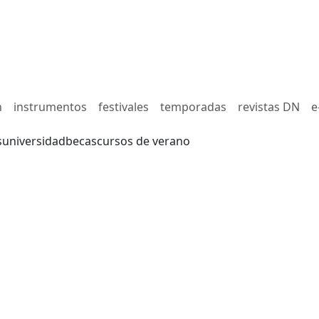
n
instrumentos
festivales
temporadas
revistas DN
e
s
universidad
becas
cursos de verano