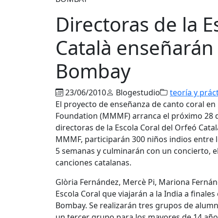
Directoras de la E
Català enseñarán 
Bombay
23/06/2010
Blogestudio
teoría y prác
El proyecto de enseñanza de canto coral en
Foundation (MMMF) arranca el próximo 28 de
directoras de la Escola Coral del Orfeó Cata
MMMF, participarán 300 niños indios entre l
5 semanas y culminarán con un concierto, el
canciones catalanas.
Glòria Fernández, Mercè Pi, Mariona Fernánd
Escola Coral que viajarán a la India a finales
Bombay. Se realizarán tres grupos de alumn
un tercer grupo para los mayores de 14 años