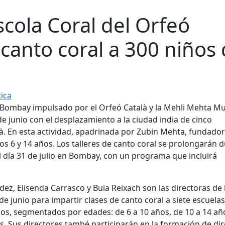
scola Coral del Orfeó
canto coral a 300 niños
tica
 Bombay impulsado por el Orfeó Català y la Mehli Mehta Mu
 junio con el desplazamiento a la ciudad india de cinco
là. En esta actividad, apadrinada por Zubin Mehta, fundador
os 6 y 14 años. Los talleres de canto coral se prolongarán 
 día 31 de julio en Bombay, con un programa que incluirá
ez, Elisenda Carrasco y Buia Reixach son las directoras de 
 de junio para impartir clases de canto coral a siete escuela
os, segmentados por edades: de 6 a 10 años, de 10 a 14 año
. Sus directores també participarán en la formación de di