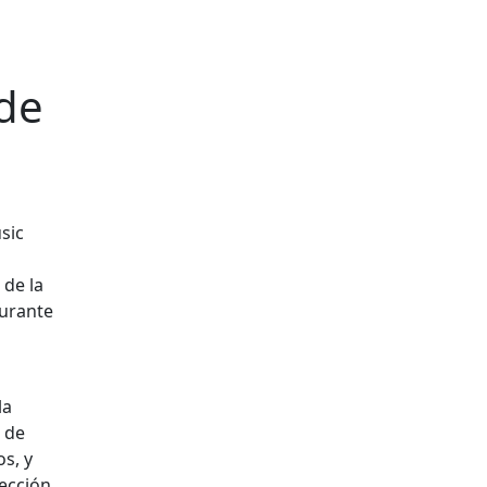
 de
sic
 de la
durante
la
s de
s, y
rección