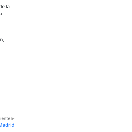
de la
a
n,
uiente
 Madrid