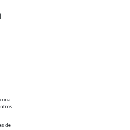
a
a una
 otros
as de