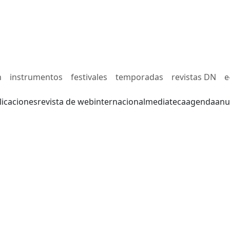
n
instrumentos
festivales
temporadas
revistas DN
e
licaciones
revista de web
internacional
mediateca
agenda
anu