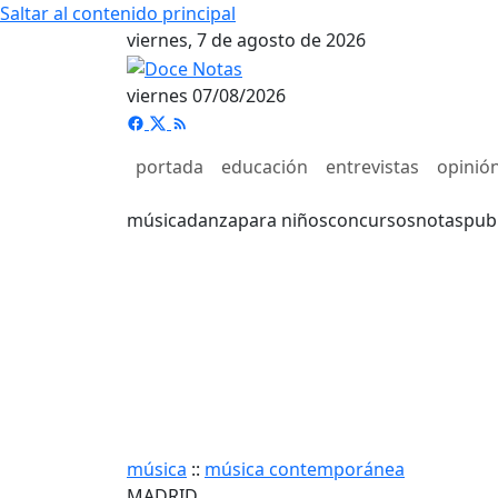
Saltar al contenido principal
viernes, 7 de agosto de 2026
viernes 07/08/2026
portada
educación
entrevistas
opinió
música
danza
para niños
concursos
notas
pub
música
::
música contemporánea
MADRID