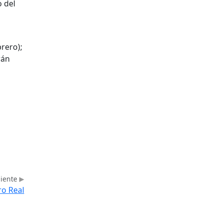
o del
rero);
rán
uiente
ro Real