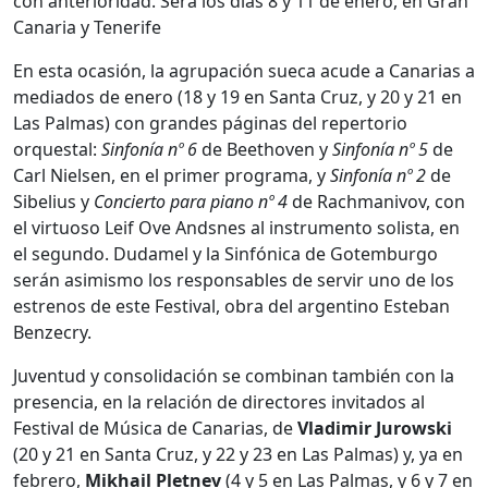
con anterioridad. Será los días 8 y 11 de enero, en Gran
Canaria y Tenerife
En esta ocasión, la agrupación sueca acude a Canarias a
mediados de enero (18 y 19 en Santa Cruz, y 20 y 21 en
Las Palmas) con grandes páginas del repertorio
orquestal:
Sinfonía nº 6
de Beethoven y
Sinfonía nº 5
de
Carl Nielsen, en el primer programa, y
Sinfonía nº 2
de
Sibelius y
Concierto para piano nº 4
de Rachmanivov, con
el virtuoso Leif Ove Andsnes al instrumento solista, en
el segundo. Dudamel y la Sinfónica de Gotemburgo
serán asimismo los responsables de servir uno de los
estrenos de este Festival, obra del argentino Esteban
Benzecry.
Juventud y consolidación se combinan también con la
presencia, en la relación de directores invitados al
Festival de Música de Canarias, de
Vladimir Jurowski
(20 y 21 en Santa Cruz, y 22 y 23 en Las Palmas) y, ya en
febrero,
Mikhail Pletnev
(4 y 5 en Las Palmas, y 6 y 7 en