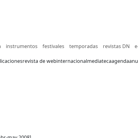
n
instrumentos
festivales
temporadas
revistas DN
e
licaciones
revista de web
internacional
mediateca
agenda
anu
abr-may 2008]