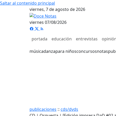
Saltar al contenido principal
viernes, 7 de agosto de 2026
viernes 07/08/2026
portada
educación
entrevistas
opinió
música
danza
para niños
concursos
notas
pub
publicaciones
::
cds/dvds
CD | Orquesta | [Edición impresa DaD #02 