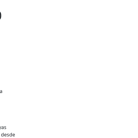
0
 a
yas
n desde