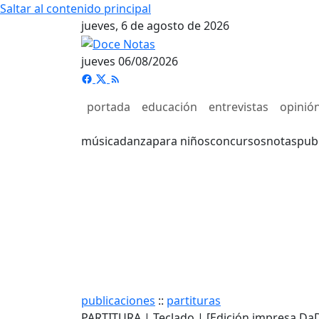
Saltar al contenido principal
jueves, 6 de agosto de 2026
jueves 06/08/2026
portada
educación
entrevistas
opinió
música
danza
para niños
concursos
notas
pub
publicaciones
::
partituras
PARTITURA | Teclado | [Edición impresa DaD