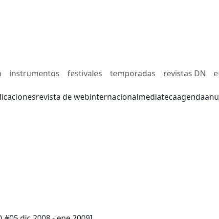
n
instrumentos
festivales
temporadas
revistas DN
e
licaciones
revista de web
internacional
mediateca
agenda
anu
 #05 dic 2008 - ene 2009]