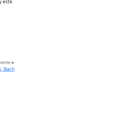
y este
uiente
 S. Bach