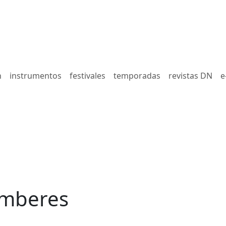
n
instrumentos
festivales
temporadas
revistas DN
e
amberes