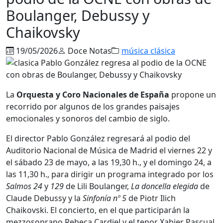
Boulanger, Debussy y
Chaikovsky
19/05/2026
Doce Notas
música clásica
La
Orquesta
y Coro Nacionales de España
propone un
recorrido por algunos de los grandes paisajes
emocionales y sonoros del cambio de siglo.
El director Pablo González regresará al podio del
Auditorio Nacional de Música de Madrid el viernes 22 y
el sábado 23 de mayo, a las 19,30 h., y el domingo 24, a
las 11,30 h., para dirigir un programa integrado por los
Salmos 24
y
129
de Lili Boulanger,
La doncella elegida
de
Claude Debussy y la
Sinfonía
nº 5
de Piotr Ilich
Chaikovski. El concierto, en el que participarán la
mezzosoprano Rebeca Cardiel y el tenor Xabier Pascual,