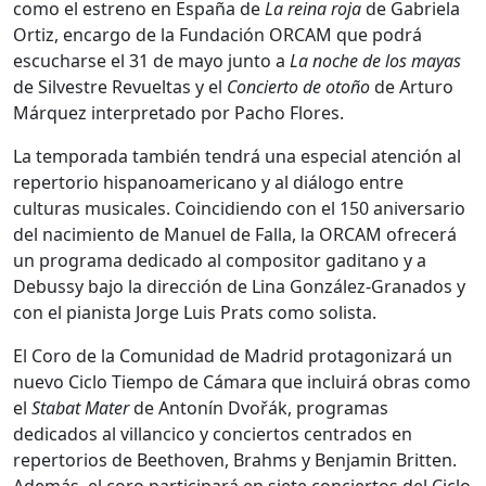
como el estreno en España de
La reina roja
de Gabriela
Ortiz, encargo de la Fundación ORCAM que podrá
escucharse el 31 de mayo junto a
La noche de los mayas
de
Silvestre Revueltas
y el
Concierto de otoño
de Arturo
Márquez interpretado por Pacho Flores.
La temporada también tendrá una especial atención al
repertorio hispanoamericano y al diálogo entre
culturas musicales. Coincidiendo con el 150 aniversario
del nacimiento de
Manuel de Falla
, la ORCAM ofrecerá
un programa dedicado al compositor gaditano y a
Debussy bajo la dirección de Lina González-Granados y
con el pianista
Jorge Luis Prats
como solista.
El Coro de la Comunidad de Madrid protagonizará un
nuevo Ciclo Tiempo de Cámara que incluirá obras como
el
Stabat Mater
de
Antonín Dvořák
, programas
dedicados al villancico y conciertos centrados en
repertorios de Beethoven, Brahms y
Benjamin Britten
.
Además, el coro participará en siete conciertos del Ciclo