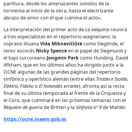
partitura, desde los amenazantes sonidos de la
tormenta al inicio de la obra, hasta el electrizante
abrazo de amor con el que culmina el acto».
La interpretación del primer acto de
La valquiria
reunirá
a tres especialistas en el repertorio wagneriano: la
soprano lituana
Vida Miknevičiūtė
como Sieglinde, el
tenor escocés
Nicky Spence
en el papel de Siegmund y
el bajo surcoreano
Jongmin Park
como Hunding. David
Afkham, que en los últimos años ha dirigido junto a la
OCNE algunas de las grandes páginas del repertorio
sinfónico y operístico alemán (entre ellas
Tristán e Isolda
,
Elektra
,
Fidelio
o
El holandés errante
), afronta así la recta
final de su última temporada al frente de la Orquesta y
el Coro, que culminará en las próximas semanas con el
Réquiem de guerra
de Britten y la
Sinfonía
nº 9
de Mahler.
https://ocne.inaem.gob.es
_____