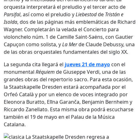
orquesta interpretará el preludio y el tercer acto de
Parsifal
, así como el preludio y
Liebestod
de
Tristán e
Isolda
, dos de las páginas más emblemáticas de Richard
Wagner. Completarán la velada el Concierto para
violonchelo núm. 1 de Camille Saint-Saëns, con Gautier
Capuçon como solista, y
La Mer
de Claude Debussy, una
de las obras orquestales fundamentales del siglo XX.
La segunda cita llegará el
jueves 21 de mayo
con el
monumental
Réquiem
de Giuseppe Verdi, una de las
grandes obras del repertorio sacro. Para esta ocasión,
la Staatskapelle Dresden estará acompañada por el
Orfeó Català y por un elenco de voces integrado por
Eleonora Buratto
,
Elīna Garanča
,
Benjamin Bernheim
y
Riccardo Zanellato
. Esta misma obra podrá escucharse
también el 19 de mayo en el
Palau de la Música
Catalana
.