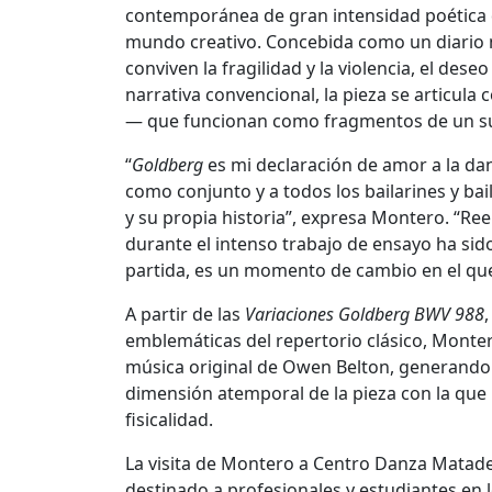
contemporánea de gran intensidad poética q
mundo creativo. Concebida como un diario n
conviven la fragilidad y la violencia, el dese
narrativa convencional, la pieza se articul
— que funcionan como fragmentos de un s
“
Goldberg
es mi declaración de amor a la dan
como conjunto y a todos los bailarines y ba
y su propia historia”, expresa Montero. “Re
durante el intenso trabajo de ensayo ha si
partida, es un momento de cambio en el que
A partir de las
Variaciones Goldberg BWV 988
emblemáticas del repertorio clásico, Mont
música original de Owen Belton, generando 
dimensión atemporal de la pieza con la que 
fisicalidad.
La visita de Montero a Centro Danza Matader
destinado a profesionales y estudiantes en 