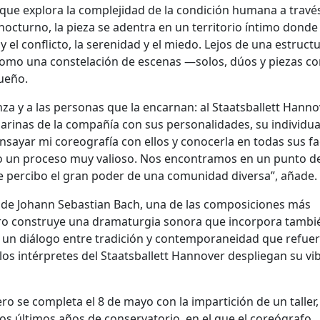
ue explora la complejidad de la condición humana a travé
octurno, la pieza se adentra en un territorio íntimo donde
o y el conflicto, la serenidad y el miedo. Lejos de una estruct
a como una constelación de escenas —solos, dúos y piezas co
ueño.
za y a las personas que la encarnan: al Staatsballett Hann
ilarinas de la compañía con sus personalidades, su individu
ensayar mi coreografía con ellos y conocerla en todas sus f
do un proceso muy valioso. Nos encontramos en un punto d
 percibo el gran poder de una comunidad diversa”, añade.
, de Johann Sebastian Bach, una de las composiciones más
ero construye una dramaturgia sonora que incorpora tambi
un diálogo entre tradición y contemporaneidad que refuer
los intérpretes del Staatsballett Hannover despliegan su vi
o se completa el 8 de mayo con la impartición de un taller,
los últimos años de conservatorio, en el que el coreógrafo