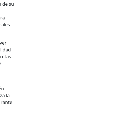
s de su
ura
rales
over
alidad
acetas
e
én
za la
brante