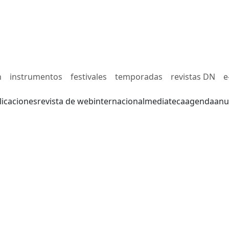
n
instrumentos
festivales
temporadas
revistas DN
e
licaciones
revista de web
internacional
mediateca
agenda
anu