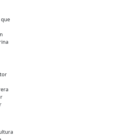
a que
an
rina
tor
rera
er
r
ultura
e