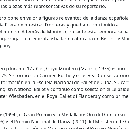
 las piezas más representativas de su repertorio.
o pone en valor a figuras relevantes de la danza español
ia fuera de nuestras fronteras y que han contribuido al
n el mundo. Además de Montero, durante esta temporada h
igarraga, ─coreógrafa y bailarina afincada en Berlín─ y Ma
pany.
nberg durante 17 años, Goyo Montero (Madrid, 1975) es direc
2025. Se formó con Carmen Roche y en el Real Conservatorio
formación en la Escuela Nacional de Ballet de Cuba. Su car
glish National Ballet y continuó como solista en el Leipzig
heater Wiesbaden, en el Royal Ballet of Flanders y como prime
ne (1994), el Gran Premio y la Medalla de Oro del Concurso
) y el Premio Nacional de Danza (2011) del Ministerio de C
g, bajo la dirección de Montero, recibió el Premio Alemán d