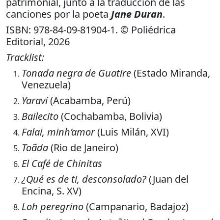
patrimonial, junto a la traducción de las
canciones por la poeta
Jane Duran
.
ISBN: 978-84-09-81904-1. © Poliédrica
Editorial, 2026
Tracklist:
Tonada negra de Guatire
(Estado Miranda,
Venezuela)
Yaraví
(Acabamba, Perú)
Bailecito
(Cochabamba, Bolivia)
Falai, minh’amor
(Luis Milán, XVI)
Toãda
(Rio de Janeiro)
El Café de Chinitas
¿Qué es de ti, desconsolado?
(Juan del
Encina, S. XV)
Loh peregrino
(Campanario, Badajoz)