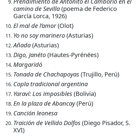
Prendimiento de Antoñito el Camborio en el
camino de Sevilla
(poema de Federico
García Lorca, 1926)
El mal de l’amor
(Olot)
Yo no soy marinero
(Asturias)
Añada
(Asturias)
Digo, Janéto
(Hautes-Pyrénées)
Margaridó
Tonada de Chachapoyas
(Trujillo, Perú)
Copla tradicional argentina
Yaraví: Los imposibles
(Bolivia)
En la plaza de Abancay
(Perú)
Canción leonesa
Traición de Vellido Dolfos
(Diego Pisador, S.
XVI)