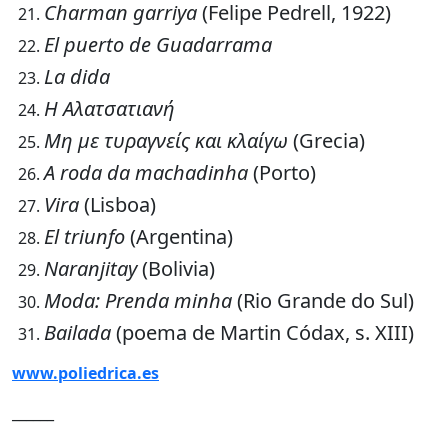
Charman garriya
(Felipe Pedrell, 1922)
El puerto de Guadarrama
La dida
Η Αλατσατιανή
Μη με τυραγνείς και κλαίγω
(Grecia)
A roda da machadinha
(Porto)
Vira
(Lisboa)
El triunfo
(Argentina)
Naranjitay
(Bolivia)
Moda: Prenda minha
(Rio Grande do Sul)
Bailada
(poema de Martin Códax, s. XIII)
www.poliedrica.es
______