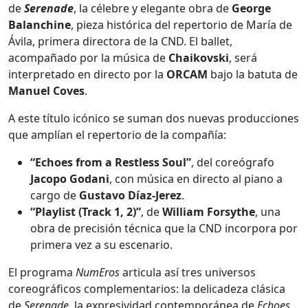
de
Serenade
, la célebre y elegante obra de
George
Balanchine
, pieza histórica del repertorio de María de
Ávila, primera directora de la CND. El ballet,
acompañado por la música de
Chaikovski
, será
interpretado en directo por la
ORCAM
bajo la batuta de
Manuel Coves
.
A este título icónico se suman dos nuevas producciones
que amplían el repertorio de la compañía:
“Echoes from a Restless Soul”
, del coreógrafo
Jacopo Godani
, con música en directo al piano a
cargo de
Gustavo Díaz-Jerez
.
“Playlist (Track 1, 2)”
, de
William Forsythe
, una
obra de precisión técnica que la CND incorpora por
primera vez a su escenario.
El programa
NumEros
articula así tres universos
coreográficos complementarios: la delicadeza clásica
de
Serenade
, la expresividad contemporánea de
Echoes