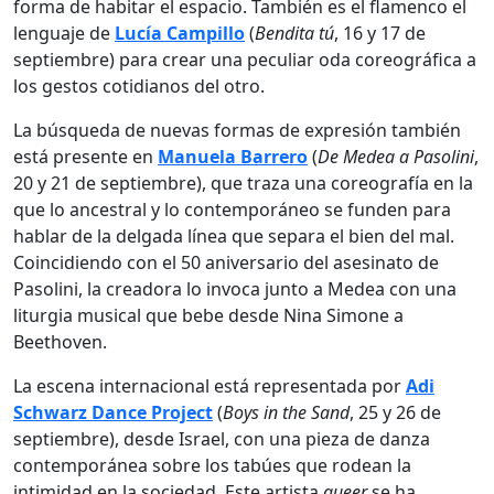
forma de habitar el espacio. También es el flamenco el
lenguaje de
Lucía Campillo
(
Bendita tú
, 16 y 17 de
septiembre) para crear una peculiar oda coreográfica a
los gestos cotidianos del otro.
La búsqueda de nuevas formas de expresión también
está presente en
Manuela Barrero
(
De Medea a Pasolini
,
20 y 21 de septiembre), que traza una coreografía en la
que lo ancestral y lo contemporáneo se funden para
hablar de la delgada línea que separa el bien del mal.
Coincidiendo con el 50 aniversario del asesinato de
Pasolini, la creadora lo invoca junto a Medea con una
liturgia musical que bebe desde Nina Simone a
Beethoven.
La escena internacional está representada por
Adi
Schwarz Dance Project
(
Boys in the Sand
, 25 y 26 de
septiembre), desde Israel, con una pieza de danza
contemporánea sobre los tabúes que rodean la
intimidad en la sociedad. Este artista
queer
se ha