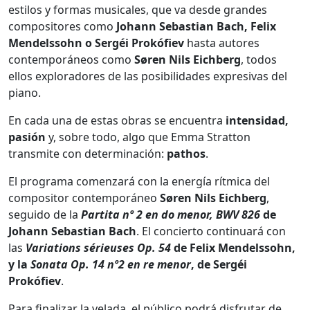
estilos y formas musicales, que va desde grandes
compositores como
Johann Sebastian Bach, Felix
Mendelssohn o Sergéi Prokófiev
hasta autores
contemporáneos como
Søren Nils
Eichberg
, todos
ellos exploradores de las posibilidades expresivas del
piano.
En cada una de estas obras se encuentra
intensidad,
pasión
y, sobre todo, algo que Emma Stratton
transmite con determinación:
pathos
.
El programa comenzará con la energía rítmica del
compositor contemporáneo
Søren Nils Eichberg
,
seguido de la
Partita
nº 2 en do menor, BWV 826
de
Johann Sebastian Bach
. El concierto continuará con
las
Variations sérieuses Op. 54
de Felix Mendelssohn,
y la
Sonata Op.
14 nº2 en re menor
, de Sergéi
Prokófiev
.
Para finalizar la velada, el público podrá disfrutar de