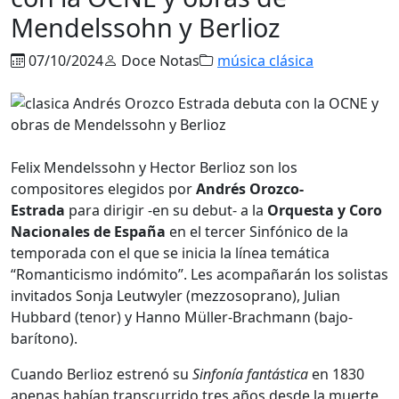
Mendelssohn y Berlioz
07/10/2024
Doce Notas
música clásica
Felix Mendelssohn y Hector Berlioz son los
compositores elegidos por
Andrés Orozco-
Estrada
para dirigir -en su debut- a la
Orquesta y Coro
Nacionales de España
en el tercer Sinfónico de la
temporada con el que se inicia la línea temática
“Romanticismo indómito”. Les acompañarán los solistas
invitados Sonja Leutwyler (mezzosoprano), Julian
Hubbard (tenor) y Hanno Müller-Brachmann (bajo-
barítono).
Cuando Berlioz estrenó su
Sinfonía fantástica
en 1830
apenas habían transcurrido tres años desde la muerte