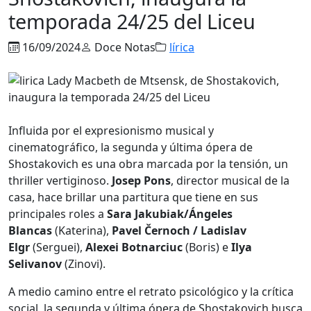
temporada 24/25 del Liceu
16/09/2024
Doce Notas
lírica
Influida por el expresionismo musical y
cinematográfico, la segunda y última ópera de
Shostakovich es una obra marcada por la tensión, un
thriller vertiginoso.
Josep Pons
, director musical de la
casa, hace brillar una partitura que tiene en sus
principales roles a
Sara Jakubiak/Ángeles
Blancas
(Katerina),
Pavel Černoch /
Ladislav
Elgr
(Serguei),
Alexei Botnarciuc
(Boris) e
Ilya
Selivanov
(Zinovi).
A medio camino entre el retrato psicológico y la crítica
social, la segunda y última ópera de Shostakovich busca