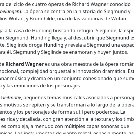
era del ciclo de cuatro óperas de Richard Wagner conocido
ibelungen
). La ópera se centra en la historia de Siegmund y
ios Wotan, y Brünnhilde, una de las valquirias de Wotan.
a a la casa de Hunding buscando refugio. Sieglinde, la esp
n Siegmund. Hunding llega y, al descubrir que Siegmund e
ente. Sieglinde droga Hunding y revela a Siegmund una espa
a él. Siegmund y Sieglinde se enamoran y huyen juntos.
de
Richard Wagner
es una obra maestra de la ópera román
cional, complejidad orquestal e innovación dramática. Es
ionar música y drama en un conjunto cohesionado que sum
a y las emociones de los personajes.
el
leitmotiv
, pequeños temas musicales asociados a personaj
s motivos se repiten y se transforman a lo largo de la ópera
ntos y los personajes de forma sutil pero poderosa. La
 rica y detallada, con gran atención a la textura y los tim
ta es compleja, a menudo con múltiples capas sonoras que
únicas. Los instrumentos de viento metal, especialmente las