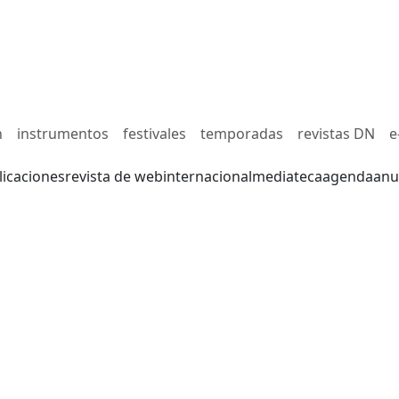
n
instrumentos
festivales
temporadas
revistas DN
e
licaciones
revista de web
internacional
mediateca
agenda
anu