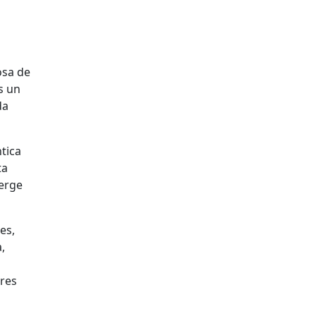
osa de
s un
da
tica
ta
erge
es,
,
bres