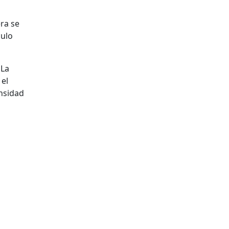
ra se
culo
 La
 el
ensidad