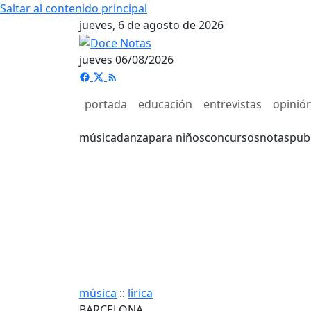
Saltar al contenido principal
jueves, 6 de agosto de 2026
jueves 06/08/2026
portada
educación
entrevistas
opinió
música
danza
para niños
concursos
notas
pub
música
::
lírica
BARCELONA