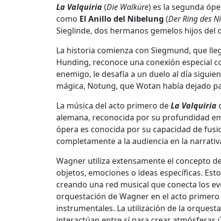
La Valquiria
(
Die Walküre
) es la segunda óp
como
El Anillo del Nibelung
(
Der Ring des N
Sieglinde, dos hermanos gemelos hijos del d
La historia comienza con Siegmund, que lleg
Hunding, reconoce una conexión especial co
enemigo, le desafía a un duelo al día sigui
mágica, Notung, que Wotan había dejado par
La música del acto primero de
La Valquiria
alemana, reconocida por su profundidad emo
ópera es conocida por su capacidad de fus
completamente a la audiencia en la narrativ
Wagner utiliza extensamente el concepto d
objetos, emociones o ideas específicas. Esto
creando una red musical que conecta los eve
orquestación de Wagner en el acto primero es
instrumentales. La utilización de la orques
interactúan entre sí para crear atmósferas 