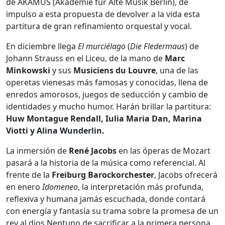
de AKAMUS (Akademie für Alte Musik Berlin), dé
impulso a esta propuesta de devolver a la vida esta
partitura de gran refinamiento orquestal y vocal.
En diciembre llega
El murciélago
(
Die Fledermaus
) de
Johann Strauss en el Liceu, de la mano de
Marc
Minkowski
y sus
Musiciens du Louvre
, una de las
operetas vienesas más famosas y conocidas, llena de
enredos amorosos, juegos de seducción y cambio de
identidades y mucho humor. Harán brillar la partitura:
Huw Montague Rendall, Iulia Maria Dan, Marina
Viotti y Alina Wunderlin.
La inmersión de
René Jacobs
en las óperas de Mozart
pasará a la historia de la música como referencial. Al
frente de la
Freiburg Barockorchester
, Jacobs ofrecerá
en enero
Idomeneo
, la interpretación más profunda,
reflexiva y humana jamás escuchada, donde contará
con energía y fantasía su trama sobre la promesa de un
rey al dios Neptuno de sacrificar a la primera persona