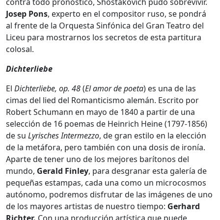
contra todo pronóstico, Shostakóvich pudo sobrevivir.
Josep Pons
, experto en el compositor ruso, se pondrá
al frente de la Orquesta Sinfónica del Gran Teatro del
Liceu para mostrarnos los secretos de esta partitura
colosal.
Dichterliebe
El
Dichterliebe, op. 48
(
El amor de poeta
) es una de las
cimas del lied del Romanticismo alemán. Escrito por
Robert Schumann en mayo de 1840 a partir de una
selección de 16 poemas de Heinrich Heine (1797-1856)
de su
Lyrisches Intermezzo
, de gran estilo en la elección
de la metáfora, pero también con una dosis de ironía.
Aparte de tener uno de los mejores barítonos del
mundo,
Gerald Finley
, para desgranar esta galería de
pequeñas estampas, cada una como un microcosmos
autónomo, podremos disfrutar de las imágenes de uno
de los mayores artistas de nuestro tiempo:
Gerhard
Richter.
Con una producción artística que puede