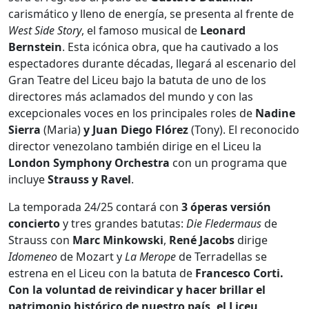
carismático y lleno de energía, se presenta al frente de
West Side Story
, el famoso musical de
Leonard
Bernstein
. Esta icónica obra, que ha cautivado a los
espectadores durante décadas, llegará al escenario del
Gran Teatre del Liceu bajo la batuta de uno de los
directores más aclamados del mundo y con las
excepcionales voces en los principales roles de
Nadine
Sierra
(Maria)
y Juan Diego Flórez
(Tony). El reconocido
director venezolano también dirige en el Liceu la
London Symphony
Orchestra
con un programa que
incluye
Strauss y Ravel
.
La temporada 24/25 contará con
3 óperas versión
concierto
y tres grandes batutas:
Die Fledermaus
de
Strauss con
Marc Minkowski
,
René Jacobs
dirige
Idomeneo
de Mozart y
La Merope
de Terradellas se
estrena en el Liceu con la batuta de
Francesco Corti.
Con la voluntad de reivindicar y hacer brillar el
patrimonio histórico de nuestro país, el Liceu