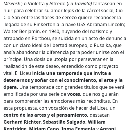
Mtsensk
) o Violetta y Alfredo (
La Traviata
)
fantasean en
huir para celebrar su amor lejos de la cárcel social; Cio-
Cio-San entre las flores de cerezo quiere reconocer la
llegada de su Pinkerton a la nave USS Abraham Lincoln;
Walter Benjamin, en 1940, huyendo del nazismo y
atrapado en Portbou, se suicida en un acto de denuncia
con un claro ideal de libertad europeo, o Rusalka, que
ansía abandonar la diferencia para poder unirse con el
príncipe. Una dosis de utopía por perseverar en la
realización de este deseo, entendido como proyecto
vital. El Liceu
inicia una temporada que invita a
detenernos y soñar con el conocimiento, el arte y la
ópera.
Una temporada con grandes títulos que se verá
amplificada por una serie de
voces,
que nos guiarán
para comprender las emociones más recónditas. En
esta propuesta, con vocación de hacer del Liceu un
centro de las artes y el pensamiento,
destacan
Gerhard Richter
,
Sebastião Salgado,
William
Kentridge, Míriam Cano, Inma Femenía
y
Antoni