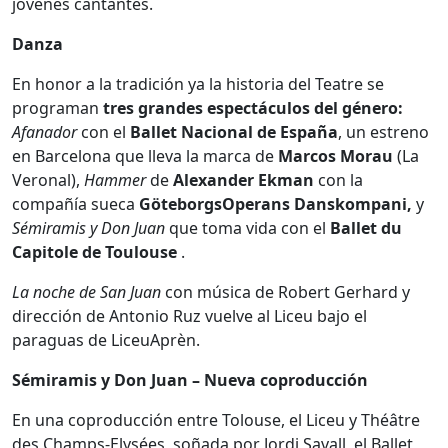
jóvenes cantantes.
Danza
En honor a la tradición ya la historia del Teatre se
programan
tres grandes espectáculos del género:
Afanador
con el
Ballet Nacional de España
, un estreno
en Barcelona que lleva la marca de
Marcos Morau
(La
Veronal),
Hammer
de
Alexander Ekman
con la
compañía sueca
GöteborgsOperans Danskompani,
y
Sémiramis y Don Juan
que toma vida con el
Ballet du
Capitole de Toulouse
.
La noche de San Juan
con música de Robert Gerhard y
dirección de Antonio Ruz vuelve al Liceu bajo el
paraguas de LiceuAprèn.
Sémiramis y Don Juan – Nueva coproducción
En una coproducción entre Tolouse, el Liceu y Théâtre
des Champs-Elysées, soñada por Jordi Savall, el Ballet