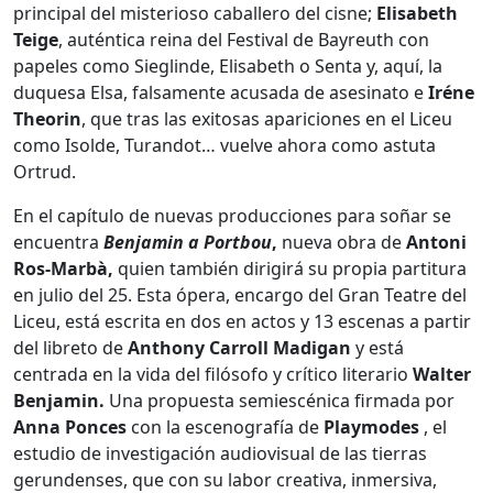
principal del misterioso caballero del cisne;
Elisabeth
Teige
, auténtica reina del Festival de Bayreuth con
papeles como Sieglinde, Elisabeth o Senta y, aquí, la
duquesa Elsa, falsamente acusada de asesinato e
Iréne
Theorin
, que tras las exitosas apariciones en el Liceu
como Isolde, Turandot… vuelve ahora como astuta
Ortrud.
En el capítulo de nuevas producciones para soñar se
encuentra
Benjamin a Portbou
,
nueva obra de
Antoni
Ros-Marbà,
quien también dirigirá su propia partitura
en julio del 25. Esta ópera, encargo del Gran Teatre del
Liceu, está escrita en dos en actos y 13 escenas a partir
del libreto de
Anthony Carroll Madigan
y está
centrada en la vida del filósofo y crítico literario
Walter
Benjamin.
Una propuesta semiescénica firmada por
Anna Ponces
con la escenografía de
Playmodes
, el
estudio de investigación audiovisual de las tierras
gerundenses, que con su labor creativa, inmersiva,