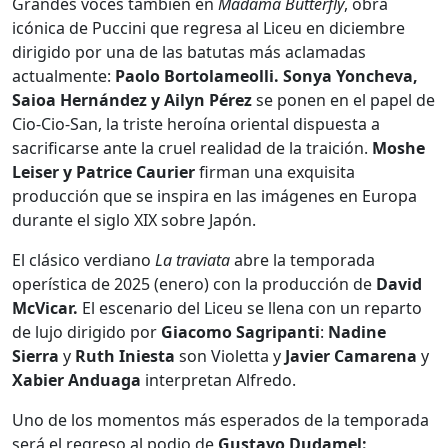
Grandes voces también en
Madama Butterfly
, obra
icónica de Puccini que regresa al Liceu en diciembre
dirigido por una de las batutas más aclamadas
actualmente:
Paolo Bortolameolli. Sonya Yoncheva,
Saioa Hernández y Ailyn Pérez
se ponen en el papel de
Cio-Cio-San, la triste heroína oriental dispuesta a
sacrificarse ante la cruel realidad de la traición.
Moshe
Leiser y Patrice Caurier
firman una exquisita
producción que se inspira en las imágenes en Europa
durante el siglo XIX sobre Japón.
El clásico verdiano
La traviata
abre la temporada
operística de 2025 (enero) con la producción de
David
McVicar.
El escenario del Liceu se llena con un reparto
de lujo dirigido por
Giacomo Sagripanti
:
Nadine
Sierra
y
Ruth Iniesta
son Violetta y
Javier Camarena
y
Xabier Anduaga
interpretan Alfredo.
Uno de los momentos más esperados de la temporada
será el regreso al podio de
Gustavo Dudamel: