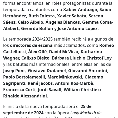
forma encontramos, en roles protagonistas durante la
temporada a cantantes como
Xabier Anduaga, Saioa
Hernández, Ruth Iniesta, Xavier Sabata, Serena
Sáenz, Celso Albelo, Ángeles Blancas, Gemma Coma-
Alabert, Gerardo Bullón y José Antonio López.
La temporada 2024/2025 también recibirá a algunos de
los
directores de escena
más aclamados, como
Romeo
Castellucci, Àlex Ollé, David McVicar, Katharina
Wagner, Calixto Bieito, Bárbara Lluch o Christof Loy,
y las batutas más internacionales, entre ellas en las de
Josep Pons, Gustavo Dudamel, Giovanni Antonini,
Paolo Bortolameolli, Marc Minkowski, Giacomo
Sagripanti, René Jacobs, Antoni Ros-Marbà,
Francesco Corti, Jordi Savall, William Christie o
Rinaldo Alessandrini.
El inicio de la nueva temporada será el
25 de
septiembre de 2024
con la ópera
Lady Macbeth de