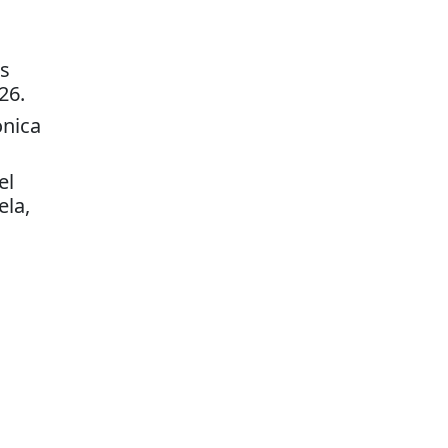
os
26.
ónica
el
ela,