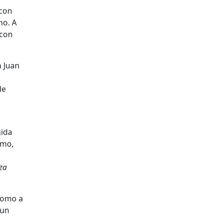
 con
no
. A
 con
 Juan
de
gida
lmo
,
nza
 como a
 un