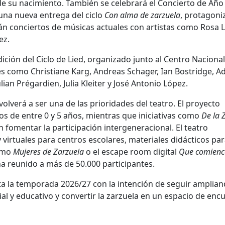
de su nacimiento. También se celebrará el Concierto de Año
 una nueva entrega del ciclo
Con alma de zarzuela
, protagoni
irán conciertos de músicas actuales con artistas como
Rosa 
ez
.
ición del Ciclo de Lied, organizado junto al
Centro Nacional
les como
Christiane Karg
,
Andreas Schager
,
Ian Bostridge
,
Ad
ulian Prégardien
,
Julia Kleiter
y
José Antonio López
.
volverá a ser una de las prioridades del teatro. El proyecto
os de entre 0 y 5 años, mientras que iniciativas como
De la Z
n fomentar la participación intergeneracional. El teatro
virtuales para centros escolares, materiales didácticos par
como
Mujeres de Zarzuela
o el escape room digital
Que comienc
a reunido a más de 50.000 participantes.
onta la temporada 2026/27 con la intención de seguir amplia
l y educativo y convertir la zarzuela en un espacio de enc