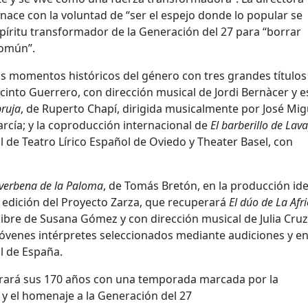
ace con la voluntad de “ser el espejo donde lo popular se
 espíritu transformador de la Generación del 27 para “borrar
común”.
os momentos históricos del género con tres grandes títulos
acinto Guerrero
, con dirección musical de
Jordi Bernàcer
y e
bruja
, de
Ruperto Chapí
, dirigida musicalmente por
José Mig
arcía
; y la coproducción internacional de
El barberillo de Lav
al de Teatro Lírico Español de Oviedo
y
Theater Basel
, con
verbena de la Paloma
, de
Tomás Bretón
, en la producción id
 edición del Proyecto Zarza, que recuperará
El dúo de La Afr
 libre de
Susana Gómez
y con dirección musical de
Julia Cruz
jóvenes intérpretes seleccionados mediante audiciones y e
l de España
.