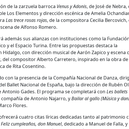
ión de la zarzuela barroca
Venus y Adonis
, de
José de Nebra
,
ble
Los Elementos
y dirección escénica de
Amelia Ochandia
era
Las trece rosas rojas
, de la compositora
Cecilia Bercovich
,
escena de
Alfonso Romero
.
rá además sus alianzas con instituciones como la
Fundación
ico
y el
Espacio Turina
. Entre las propuestas destaca la
n Hidalgo
, con dirección musical de
Aarón Zapico
y escena 
k
, del compositor
Alberto Carretero
, inspirado en la obra de
ica de
Rita Cosentino
.
o con la presencia de la
Compañía Nacional de Danza
, diri
 del
Ballet Nacional de España
, bajo la dirección de
Rubén O
de
Antonio Gades
. El programa se completará con
Les ballets
la compañía de
Antonio Najarro
, y
Bailar al gallo (Música y da
Marco Flores
.
ofrecerá cuatro citas líricas dedicadas tanto al patrimonio
n
Feliz cumpleaños, don Manuel
, dedicado a
Manuel de Falla
, y