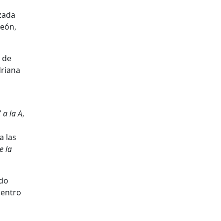
zada
León
,
 de
riana
 a la A
,
a las
e la
ndo
uentro