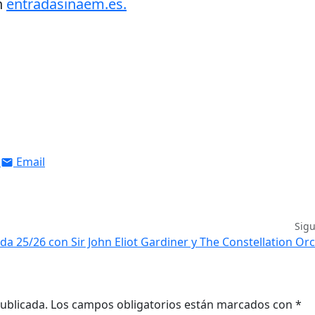
n
entradasinaem.es.
Email
Sig
a 25/26 con Sir John Eliot Gardiner y The Constellation Or
ublicada.
Los campos obligatorios están marcados con
*