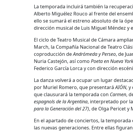
La temporada incluirá también la recuperac
Alberto Miguélez Rouco
al frente del ensem
ello se sumará el estreno absoluto de la óp
dirección musical de
Luis Miguel Méndez
y 
El ciclo de Teatro Musical de Cámara amplia
March
, la
Compañía Nacional de Teatro Clás
coproducción de
Andrómeda y Perseo
, de
Jua
Nuria Castejón, así como
Poeta en Nueva Yor
Federico García Lorca
y con dirección escén
La danza volverá a ocupar un lugar destacad
por
Muriel Romero
, que presentará
AIÓN
, y
que clausurará la temporada con
Carmen
, 
espagnols de la Argentina
, interpretado por 
para la Generación del 27)
, de
Olga Pericet
y
En el apartado de conciertos, la temporada 
las nuevas generaciones. Entre ellas figura