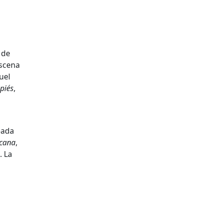
 de
scena
uel
apiés
,
eada
icana
,
. La
n