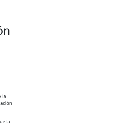
ón
y la
eación
ue la