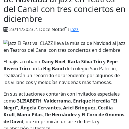
del Canal con tres conciertos en
diciembre
23/11/2023
Doce Notas
jazz
El bajista cubano
Dany Noel
,
Karla Silva Trío
y
Pepe
Rivero Trío
con la
Big Band
del colegio San Patricio,
realizarán un recorrido sorprendente por algunos de
los villancicos y melodías navideñas más famosas.
En sus actuaciones contarán con invitados especiales
como
3LISABETH
,
Valderrama
,
Enrique Heredia ”El
Negri”
,
Ángela Cervantes
,
Ariel Brínguez
,
Cecilia
Krull
,
Manu Pilas
,
Ile Hernández
y
El Coro de Gnomos
de David
, que imprimirán un aire de fiesta y
celebración al festival.