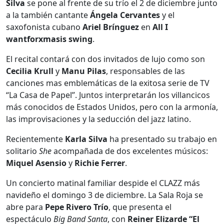
Silva
se pone al frente de su trío el 2 de diciembre junto
a la también cantante
Ángela Cervantes
y el
saxofonista cubano
Ariel Brínguez
en
All I
wantforxmasis swing
.
El recital contará con dos invitados de lujo como son
Cecilia Krull
y
Manu Pilas
, responsables de las
canciones mas emblemáticas de la exitosa serie de TV
“La Casa de Papel”. Juntos interpretarán los villancicos
más conocidos de Estados Unidos, pero con la armonía,
las improvisaciones y la seducción del jazz latino.
Recientemente
Karla Silva
ha presentado su trabajo en
solitario
She
acompañada de dos excelentes músicos:
Miquel Asensio
y
Richie Ferrer
.
Un concierto matinal familiar despide el CLAZZ más
navideño el domingo 3 de diciembre. La Sala Roja se
abre para
Pepe Rivero Trío
, que presenta el
espectáculo
Big Band Santa
, con
Reiner Elizarde “El