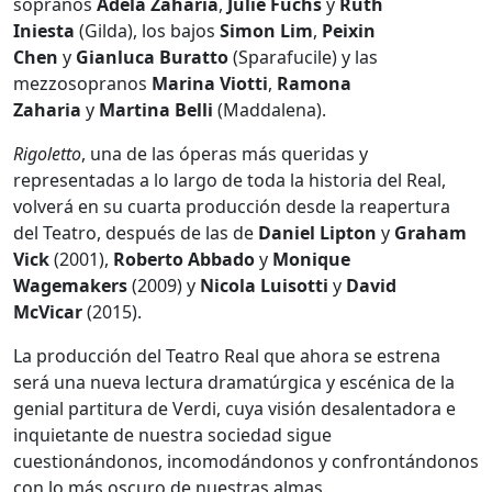
sopranos
Adela Zaharia
,
Julie Fuchs
y
Ruth
Iniesta
(Gilda), los bajos
Simon Lim
,
Peixin
Chen
y
Gianluca Buratto
(Sparafucile) y las
mezzosopranos
Marina Viotti
,
Ramona
Zaharia
y
Martina Belli
(Maddalena).
Rigoletto
, una de las óperas más queridas y
representadas a lo largo de toda la historia del Real,
volverá en su cuarta producción desde la reapertura
del Teatro, después de las de
Daniel Lipton
y
Graham
Vick
(2001),
Roberto Abbado
y
Monique
Wagemakers
(2009) y
Nicola Luisotti
y
David
McVicar
(2015).
La producción del Teatro Real que ahora se estrena
será una nueva lectura dramatúrgica y escénica de la
genial partitura de Verdi, cuya visión desalentadora e
inquietante de nuestra sociedad sigue
cuestionándonos, incomodándonos y confrontándonos
con lo más oscuro de nuestras almas.