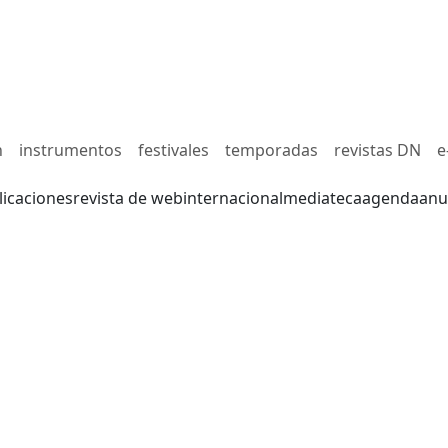
n
instrumentos
festivales
temporadas
revistas DN
e
licaciones
revista de web
internacional
mediateca
agenda
anu