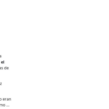
a
 el
as de
íz
o eran
smo …