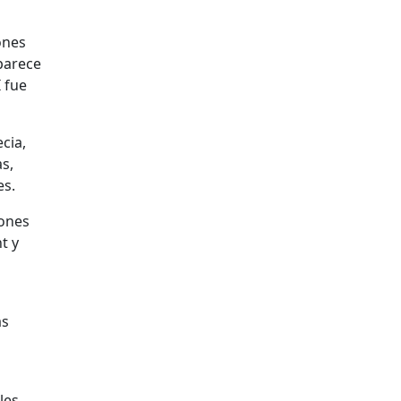
ones
 parece
I fue
cia,
as,
es.
iones
t y
as
les,