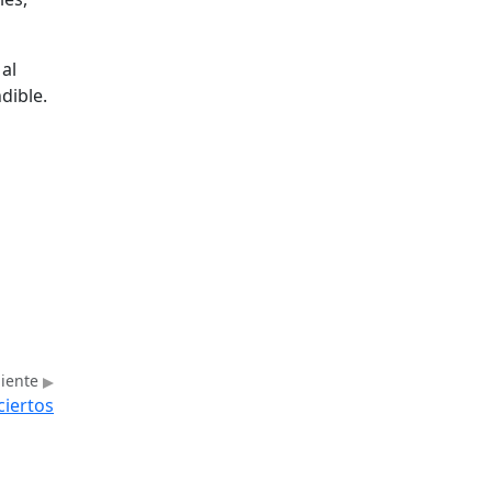
al
dible.
uiente
ciertos