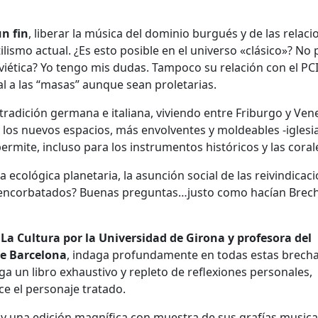
n fin
, liberar la música del dominio burgués y de las relaci
lismo actual. ¿Es esto posible en el universo «clásico»? No
soviética? Yo tengo mis dudas. Tampoco su relación con el PC
al a las “masas” aunque sean proletarias.
radición germana e italiana, viviendo entre Friburgo y Vene
 y los nuevos espacios, más envolventes y moldeables -iglesi
o permite, incluso para los instrumentos históricos y las coral
cológica planetaria, la asunción social de las reivindicac
s encorbatados? Buenas preguntas…justo como hacían Brech
a Cultura por la Universidad de Girona y profesora del
de Barcelona
, indaga profundamente en todas estas brech
ga un libro exhaustivo y repleto de reflexiones personales,
ce el personaje tratado.
 una edición magnífica con muestra de sus grafías musica