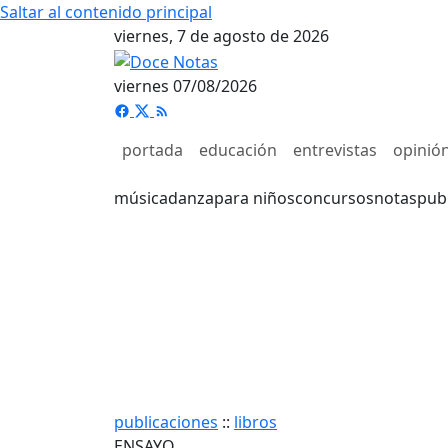
Saltar al contenido principal
viernes, 7 de agosto de 2026
viernes 07/08/2026
portada
educación
entrevistas
opinió
música
danza
para niños
concursos
notas
pub
publicaciones
::
libros
ENSAYO