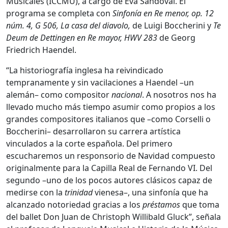
Musicales (ICCMU), a cargo de Eva Sandoval. El
programa se completa con
Sinfonía en Re menor, op. 12
núm. 4, G 506, La casa del diavolo,
de Luigi Boccherini y
Te
Deum de Dettingen en Re mayor, HWV 283
de Georg
Friedrich Haendel.
“La historiografía inglesa ha reivindicado
tempranamente y sin vacilaciones a Haendel –un
alemán– como compositor
nacional
. A nosotros nos ha
llevado mucho más tiempo asumir como propios a los
grandes compositores italianos que –como Corselli o
Boccherini– desarrollaron su carrera artística
vinculados a la corte española. Del primero
escucharemos un responsorio de Navidad compuesto
originalmente para la Capilla Real de Fernando VI. Del
segundo –uno de los pocos autores clásicos capaz de
medirse con la
trinidad
vienesa–, una sinfonía que ha
alcanzado notoriedad gracias a los
préstamos
que toma
del ballet Don Juan de Christoph Willibald Gluck”, señala