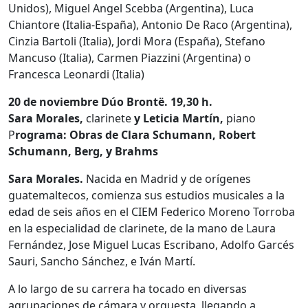
Unidos), Miguel Angel Scebba (Argentina), Luca
Chiantore (Italia-España), Antonio De Raco (Argentina),
Cinzia Bartoli (Italia), Jordi Mora (España), Stefano
Mancuso (Italia), Carmen Piazzini (Argentina) o
Francesca Leonardi (Italia)
20 de noviembre
Dúo Brontë. 19,30 h.
Sara Morales,
clarinete
y
Leticia Martín,
piano
P
rograma: Obras de Clara Schumann, Robert
Schumann, Berg, y B
rahms
Sara Morales.
Nacida en Madrid y de orígenes
guatemaltecos, comienza sus estudios musicales a la
edad de seis años en el CIEM Federico Moreno Torroba
en la especialidad de clarinete, de la mano de Laura
Fernández, Jose Miguel Lucas Escribano, Adolfo Garcés
Sauri, Sancho Sánchez, e Iván Martí.
A lo largo de su carrera ha tocado en diversas
agrupaciones de cámara y orquesta, llegando a