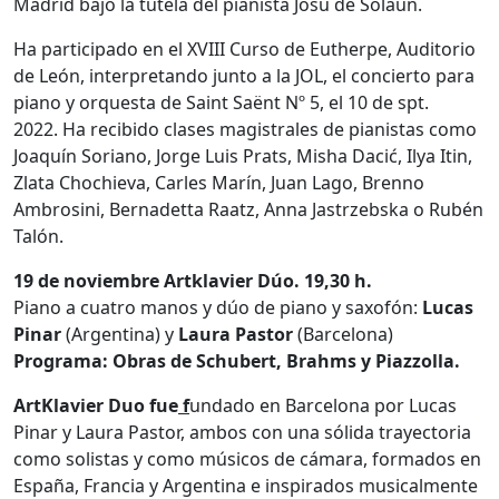
Madrid bajo la tutela del pianista Josu de Solaun.
Ha participado en el XVIII Curso de Eutherpe, Auditorio
de León, interpretando junto a la JOL, el concierto para
piano y orquesta de Saint Saënt Nº 5, el 10 de spt.
2022. Ha recibido clases magistrales de pianistas como
Joaquín Soriano, Jorge Luis Prats, Misha Dacić, Ilya Itin,
Zlata Chochieva, Carles Marín, Juan Lago, Brenno
Ambrosini, Bernadetta Raatz, Anna Jastrzebska o Rubén
Talón.
19 de noviembre
Artklavier Dúo. 19,30 h.
Piano a cuatro manos y dúo de piano y saxofón:
Lucas
Pinar
(Argentina) y
Laura Pastor
(Barcelona)
Programa: Obras de Schubert, Brahms y Piazzolla.
ArtKlavier Duo fue
f
undado en Barcelona por Lucas
Pinar y Laura Pastor, ambos con una sólida trayectoria
como solistas y como músicos de cámara, formados en
España, Francia y Argentina e inspirados musicalmente