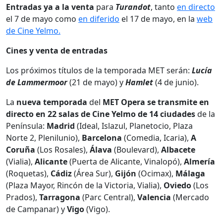
Entradas ya a la venta
para
Turandot
, tanto
en directo
el 7 de mayo como
en diferido
el 17 de mayo, en la
web
de Cine Yelmo.
Cines y venta de entradas
Los próximos títulos de la temporada MET serán:
Lucía
de Lammermoor
(21 de mayo) y
Hamlet
(4 de junio).
La
nueva temporada
del
MET Opera se transmite
en
directo en 22 salas de Cine Yelmo de 14 ciudades
de la
Península:
Madrid
(Ideal, Islazul, Planetocio, Plaza
Norte 2, Plenilunio),
Barcelona
(Comedia, Icaria),
A
Coruña
(Los Rosales),
Álava
(Boulevard),
Albacete
(Vialia),
Alicante
(Puerta de Alicante, Vinalopó),
Almería
(Roquetas),
Cádiz
(Área Sur),
Gijón
(Ocimax),
Málaga
(Plaza Mayor, Rincón de la Victoria, Vialia),
Oviedo
(Los
Prados),
Tarragona
(Parc Central),
Valencia
(Mercado
de Campanar) y
Vigo
(Vigo).