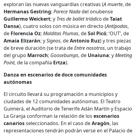
exploran las nuevas vanguardias creativas (
A muerte
, de
Hermanas
Gestring
;
Parece Nada
del onubense
Guillermo
Weickert
; y
Tres de ballet triádico
de
Taiat
Dansa
), cuatro solos con música en directo (
Antípodas
,
de
Florencia
Oz
;
Malditas Plumas
, de
Sol
Picó
; ‘OUT’, de
Amaia
Elizarán
; y
Signos
, de
Antonio
Ruz
) y tres piezas
de breve duración (se trata de
Entre nosotros
, un trabajo
del grupo
Marroch
;
Goosebumps
, de
Unaiuna
; y
Meeting
Point,
de la compañía
Ertza
).
Danza en escenarios de doce comunidades
autónomas
El circuito llevará su programación a municipios y
ciudades de 12 comunidades autónomas. El Teatro
Guimerá, el Auditorio de Tenerife Adán Martín y Espacio
La Granja conforman la relación de los
escenarios
canarios
seleccionados. En el caso de
Aragón
, las
representaciones tendrán podrán verse en el Palacio de