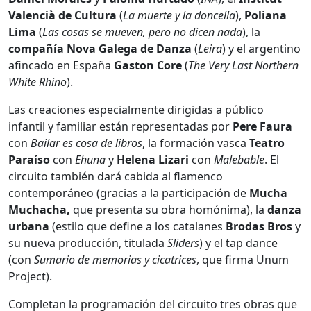
Valencià
de
Cultura
(
La muerte y la doncella
),
Poliana
Lima
(
Las cosas se mueven, pero no dicen nada
), la
compañía Nova Galega de Danza
(
Leira
) y el argentino
afincado en España
Gaston Core
(
The Very Last Northern
White Rhino
).
Las creaciones especialmente dirigidas a público
infantil y familiar están representadas por
Pere Faura
con
Bailar es cosa de libros
, la formación vasca
Teatro
Paraíso
con
Ehuna
y
Helena Lizari
con
Malebable
. El
circuito también dará cabida al flamenco
contemporáneo (gracias a la participación de
Mucha
Muchacha,
que presenta su obra homónima), la
danza
urbana
(estilo que define a los catalanes
Brodas
Bros
y
su nueva producción, titulada
Sliders
) y el tap dance
(con
Sumario de memorias y cicatrices
, que firma Unum
Project).
Completan la programación del circuito tres obras que