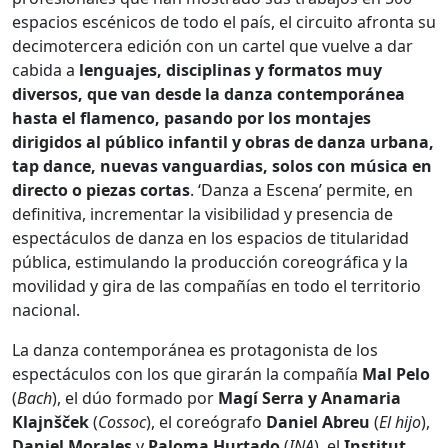
espacios escénicos de todo el país, el circuito afronta su
decimotercera edición con un cartel que vuelve a dar
cabida a
lenguajes, disciplinas y formatos muy
diversos, que van desde la danza contemporánea
hasta el ﬂamenco, pasando por los montajes
dirigidos al público infantil y obras de danza urbana,
tap dance, nuevas vanguardias, solos con música en
directo o piezas cortas
. ‘Danza a Escena’ permite, en
definitiva, incrementar la visibilidad y presencia de
espectáculos de danza en los espacios de titularidad
pública, estimulando la producción coreográﬁca y la
movilidad y gira de las compañías en todo el territorio
nacional.
La danza contemporánea es protagonista de los
espectáculos con los que girarán la compañía
Mal Pelo
(
Bach
), el dúo formado por
Magí Serra y Anamaria
Klajnšček
(
Cossoc
), el coreógrafo
Daniel
Abreu
(
El hijo
),
Daniel Morales
y
Paloma
Hurtado
(
INA
), el
Institut