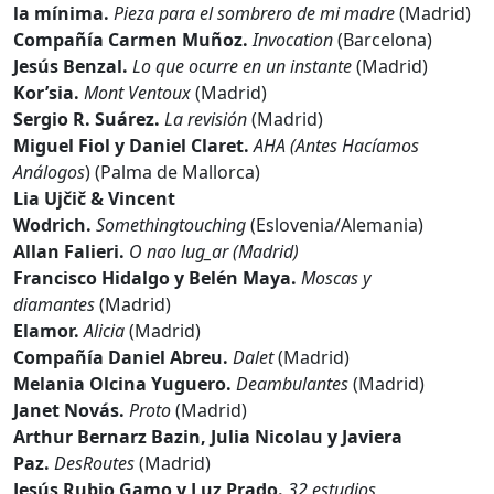
la mínima.
Pieza para el sombrero de mi madre
(Madrid)
Compañía Carmen Muñoz.
Invocation
(Barcelona)
Jesús Benzal.
Lo que ocurre en un instante
(Madrid)
Kor’sia.
Mont Ventoux
(Madrid)
Sergio R. Suárez.
La revisión
(Madrid)
Miguel Fiol y Daniel Claret.
AHA (Antes Hacíamos
Análogos
) (Palma de Mallorca)
Lia Ujčič & Vincent
Wodrich.
Somethingtouching
(Eslovenia/Alemania)
Allan Falieri.
O nao lug_ar
(Madrid)
Francisco Hidalgo y Belén Maya.
Moscas y
diamantes
(Madrid)
Elamor.
Alicia
(Madrid)
Compañía Daniel Abreu.
Dalet
(Madrid)
Melania Olcina Yuguero.
Deambulantes
(Madrid)
Janet Novás.
Proto
(Madrid)
Arthur Bernarz Bazin, Julia Nicolau y Javiera
Paz.
DesRoutes
(Madrid)
Jesús Rubio Gamo y Luz Prado.
32 estudios