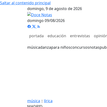
Saltar al contenido principal
domingo, 9 de agosto de 2026
domingo 09/08/2026
portada
educación
entrevistas
opinió
música
danza
para niños
concursos
notas
pub
música
::
lírica
MADRID