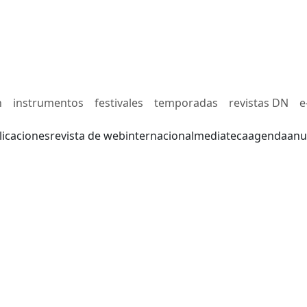
n
instrumentos
festivales
temporadas
revistas DN
e
licaciones
revista de web
internacional
mediateca
agenda
anu