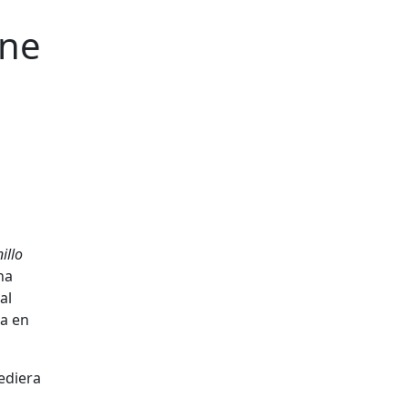
one
nillo
ha
al
ia en
ediera