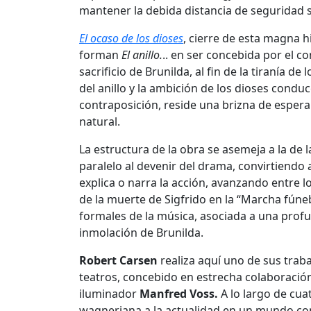
mantener la debida distancia de seguridad s
El ocaso de los dioses
, cierre de esta magna h
forman
El anillo.
.. en ser concebida por el co
sacrificio de Brunilda, al fin de la tiranía de 
del anillo y la ambición de los dioses conduc
contraposición, reside una brizna de esperanza
natural.
La estructura de la obra se asemeja a la de l
paralelo al devenir del drama, convirtiendo 
explica o narra la acción, avanzando entre
de la muerte de Sigfrido en la “Marcha fúneb
formales de la música, asociada a una profun
inmolación de Brunilda.
Robert Carsen
realiza aquí uno de sus trab
teatros, concebido en estrecha colaboración
iluminador
Manfred Voss.
A lo largo de cua
wagneriana a la actualidad en un mundo co