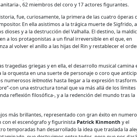
anitaria-, 62 miembros del coro y 17 actores figurantes.
istoria, fue, curiosamente, la primera de las cuatro óperas 
mpositor. En ella asistimos a la trágica muerte de Sigfrido, a
los dioses y a la destrucción del Valhalla. El destino, la maldi
en a los protagonistas a un final irreversible en el que, en
 al volver el anillo a las hijas del Rin y restablecer el ord
as tragedias griegas y en ella, el desarrollo musical camina 
a la orquesta en una suerte de personaje o coro que anticip
 los numerosos
leitmotivs
hasta llegar a la expresión trasfor
re”-con una estructura tonal que va más allá de los límites
da reflexión filosófica-, y a la redención del mundo tras la
ajos más brillantes, representado con gran éxito en numer
 con el escenógrafo y figurinista
Patrick Kinmonth
y el
tro temporadas han desarrollado la idea que traslada la ale
ntaminado, que destruimos entre todos, pero que nos dará