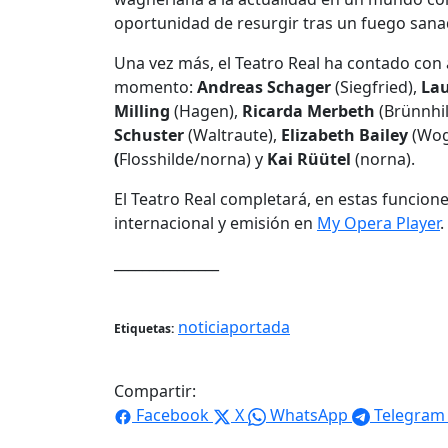
oportunidad de resurgir tras un fuego sana
Una vez más, el Teatro Real ha contado con
momento:
Andreas Schager
(Siegfried),
Lau
Milling
(Hagen),
Ricarda Merbeth
(Brünnhi
Schuster
(Waltraute),
Elizabeth Bailey
(Wog
(
Flosshilde/norna) y
Kai Rüütel
(norna).
El Teatro Real completará, en estas funcion
internacional y emisión en
My Opera Player
.
_______________
noticiaportada
Etiquetas:
Compartir:
Facebook
X
WhatsApp
Telegram