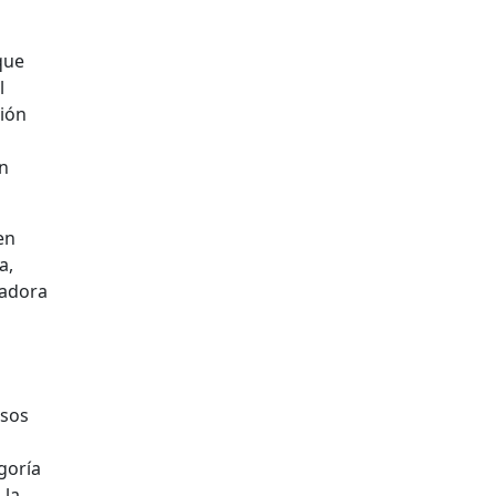
que
l
ción
en
en
a,
madora
osos
goría
 la