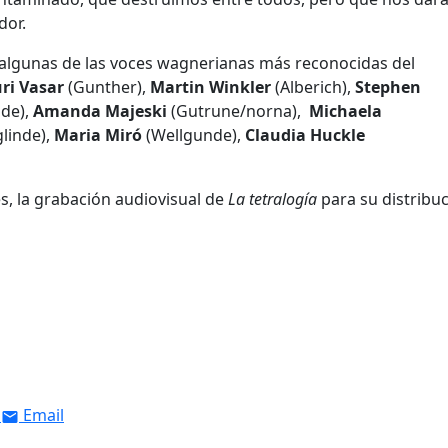
dor.
 algunas de las voces wagnerianas más reconocidas del
ri Vasar
(Gunther),
Martin Winkler
(Alberich),
Stephen
lde),
Amanda Majeski
(Gutrune/norna),
Michaela
linde),
Maria Miró
(Wellgunde),
Claudia Huckle
es, la grabación audiovisual de
La tetralogía
para su distribu
Email