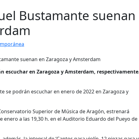
uel Bustamante suenan
erdam
emporánea
án escuchar en Zaragoza y Amsterdam, respectivamente
e se podrán escuchar en enero de 2022 en Zaragoza y
l Conservatorio Superior de Música de Aragón, estrenará
0 de enero a las 19,30 h. en el Auditorio Eduardo del Pueyo de
 además, la integral de ‘Cantos para violín. 12 piezas para v