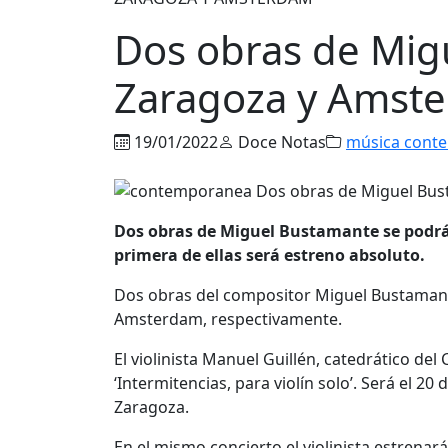
Dos obras de Mig
Zaragoza y Amst
19/01/2022
Doce Notas
música cont
Dos obras de Miguel Bustamante se podr
primera de ellas será estreno absoluto.
Dos obras del compositor Miguel Bustamant
Amsterdam, respectivamente.
El violinista Manuel Guillén, catedrático de
‘Intermitencias, para violín solo’. Será el 2
Zaragoza.
En el mismo concierto el violinista estrenará,