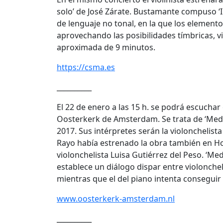
solo’ de José Zárate. Bustamante compuso ‘I
de lenguaje no tonal, en la que los element
aprovechando las posibilidades tímbricas, vi
aproximada de 9 minutos.
https://csma.es
__________
El 22 de enero a las 15 h. se podrá escucha
Oosterkerk de Amsterdam. Se trata de ‘Medi
2017. Sus intérpretes serán la violonchelist
Rayo había estrenado la obra también en Ho
violonchelista Luisa Gutiérrez del Peso. ‘Me
establece un diálogo dispar entre violonche
mientras que el del piano intenta conseguir
www.oosterkerk-amsterdam.nl
__________