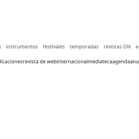
n
instrumentos
festivales
temporadas
revistas DN
e
licaciones
revista de web
internacional
mediateca
agenda
anu