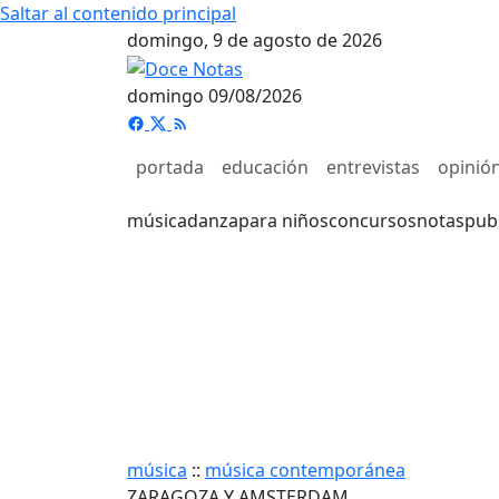
Saltar al contenido principal
domingo, 9 de agosto de 2026
domingo 09/08/2026
portada
educación
entrevistas
opinió
música
danza
para niños
concursos
notas
pub
música
::
música contemporánea
ZARAGOZA Y AMSTERDAM