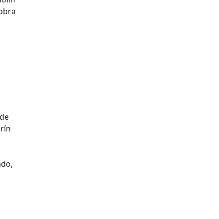
 obra
 de
rín
ado,