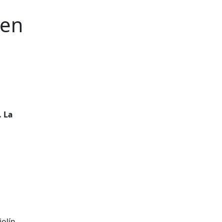
 en
. La
iolín