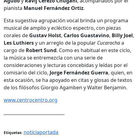
Agudo
y
Ravij Cerezo Chugani
, acompañados por el
pianista
Manuel Fernández Ortiz
.
Esta sugestiva agrupación vocal brinda un programa
musical de amplio y ecléctico espectro, con piezas
corales de
Gustav Holst
,
Carlos Guastavino
,
Billy Joel
,
Les Luthiers
y un arreglo de la popular
Cucaracha
a
cargo de
Robert Sund
. Como es habitual en este ciclo,
la música se entremezcla con una serie de
consideraciones y lecturas concebidas y leídas por el
comisario del ciclo,
Jorge Fernández Guerra
, quien, en
esta ocasión, se ha apoyado en citas y glosas de textos
de los filósofos Giorgio Agamben y Walter Benjamin.
www.centrocentro.org
____________________________
noticiaportada
Etiquetas: