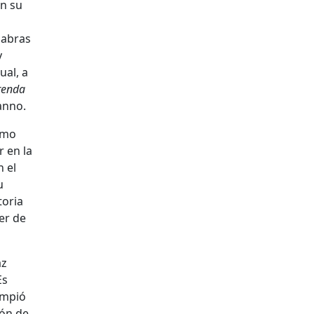
en su
labras
y
ual, a
renda
anno.
ismo
 en la
n el
u
toria
er de
az
Es
umpió
ión de