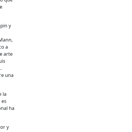
ue
pin y
Mann,
co a
e arte
uis
…
tre una
 la
 es
onal ha
tor y