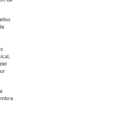
ellos
de
as
ical,
del
tor
la
lumbra
o