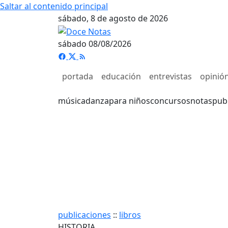
Saltar al contenido principal
sábado, 8 de agosto de 2026
sábado 08/08/2026
portada
educación
entrevistas
opinió
música
danza
para niños
concursos
notas
pub
publicaciones
::
libros
HISTORIA