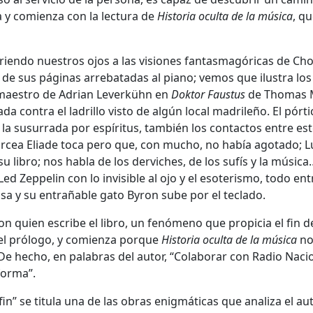
za y comienza con la lectura de
Historia oculta de la música
, q
iendo nuestros ojos a las visiones fantasmagóricas de Cho
e sus páginas arrebatadas al piano; vemos que ilustra los
 maestro de Adrian Leverkühn en
Doktor Faustus
de Thomas 
a contra el ladrillo visto de algún local madrileño. El pórti
la susurrada por espíritus, también los contactos entre est
rcea Eliade toca pero que, con mucho, no había agotado; L
u libro; nos habla de los derviches, de los sufís y la música
ed Zeppelin con lo invisible al ojo y el esoterismo, todo en
asa y su entrañable gato Byron sube por el teclado.
n quien escribe el libro, un fenómeno que propicia el fin de
 el prólogo, y comienza porque
Historia oculta de la música
no
 De hecho, en palabras del autor, “Colaborar con Radio Naci
forma”.
in” se titula una de las obras enigmáticas que analiza el au