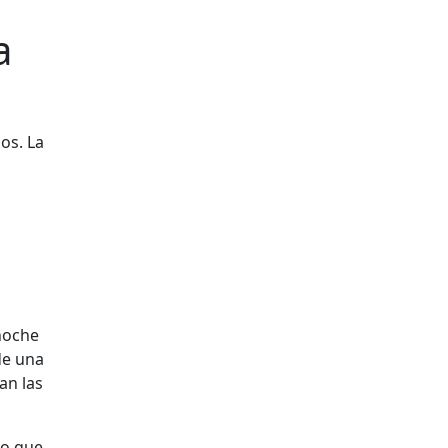
a
os. La
 noche
de una
an las
no que