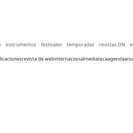
n
instrumentos
festivales
temporadas
revistas DN
e
licaciones
revista de web
internacional
mediateca
agenda
anu