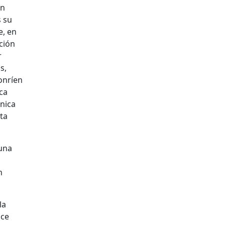
un
s su
e, en
ción
r
s,
onríen
ca
nica
sta
 una
n
la
ace