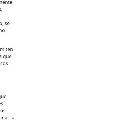
mente,
s,
o, se
ino
rmiten
s que
rsos
que
es
mos
monarca