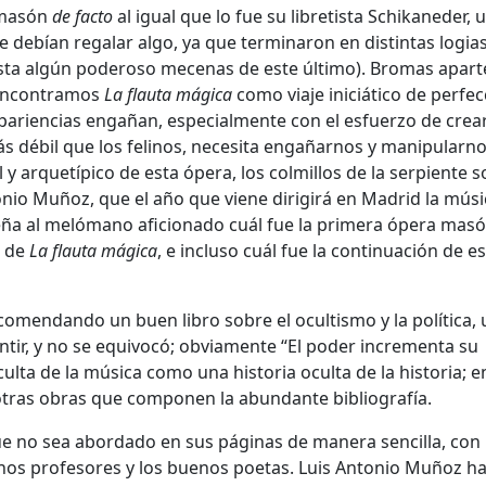
 masón
de facto
al igual que lo fue su libretista Schikaneder, 
ebían regalar algo, ya que terminaron en distintas logia
sta algún poderoso mecenas de este último). Bromas apart
a encontramos
La flauta mágica
como viaje iniciático de perfec
pariencias engañan, especialmente con el esfuerzo de crea
ás débil que los felinos, necesita engañarnos y manipularno
y arquetípico de esta ópera, los colmillos de la serpiente s
onio Muñoz, que el año que viene dirigirá en Madrid la músi
eña al melómano aficionado cuál fue la primera ópera masó
s de
La flauta mágica
, e incluso cuál fue la continuación de e
omendando un buen libro sobre el ocultismo y la política,
entir, y no se equivocó; obviamente “El poder incrementa su
culta de la música como una historia oculta de la historia; e
 otras obras que componen la abundante bibliografía.
ue no sea abordado en sus páginas de manera sencilla, con 
enos profesores y los buenos poetas. Luis Antonio Muñoz h