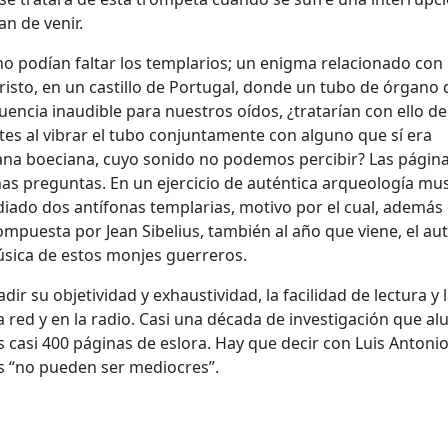
an de venir.
no podían faltar los templarios; un enigma relacionado con 
risto, en un castillo de Portugal, donde un tubo de órgano 
encia inaudible para nuestros oídos, ¿tratarían con ello de
tes al vibrar el tubo conjuntamente con alguno que sí era
ana boeciana, cuyo sonido no podemos percibir? Las págin
s preguntas. En un ejercicio de auténtica arqueología mus
diado dos antífonas templarias, motivo por el cual, además 
puesta por Jean Sibelius, también al año que viene, el au
úsica de estos monjes guerreros.
r su objetividad y exhaustividad, la facilidad de lectura y 
 red y en la radio. Casi una década de investigación que a
 casi 400 páginas de eslora. Hay que decir con Luis Antoni
s “no pueden ser mediocres”.