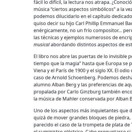
fácil lo difícil, la lectura nos atrapa. ¿Con
música “ciertos aspectos simbólicos” a la v
podemos dilucidarlo en el capítulo dedicado
quiso decir su hijo Carl Phillip Emmanuel B
enérgicamente, no un frío compositor… pero 
las técnicas y ejemplos numerosos de encrip
musical
abordando distintos aspectos de es
El libro nos abre las puertas de lo invisible
tiempo que la magia” hasta que Europa se pr
Viena y el París de 1900 y el siglo XX. El od
caso de Arnold Schoenberg. Podemos desha
alumno Alban Berg y las preferencias de aqu
propalada por Carlo Ginzburg también encont
la música de Mahler conservada por Alban B
Uno de los aspectos más inquietantes que de
quizá de mover grandes bloques de piedra, d
parecido el caso de la trompeta de plata d
el suministro eléctrico. Cabe preguntarse s