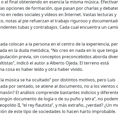
 o el final obteniendo en esencia la misma música. Efectiva
n las opciones de formación, que pasan por charlas y debate
 en redes sociales y vídeos en Internet. Vastas lecturas y
to, notas al pie refuerzan el trabajo riguroso y documentad
tundentes tubas y contrabajos. Cada cual encuentra un cam
da colocan a la persona en el centro de la experiencia, pe
sada en la duda metódica, “No creo en nada en lo que tenga
nipulación previa, sin conceptos preconcebidos aborda dive
istas”, indicó el autor a Alberto Ojeda. El terreno está
 cosa es haber leído y otra haber vivido.
e la música se ha ocultado” por distintos motivos, pero Luis
ada por sentado, se atiene al documento, no a los vientos 
 masón? El análisis comprende bastantes indicios y diferent
 “ningún documento de logia o de su puño y letra”, no pode
opoldo II, “el rey flautista”, y más extraño, ¿verdad? ¿Un 
ación de este tipo de sociedades lo hacen harto improbable.