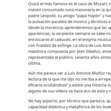
Quizá el más famoso es el caso de Mozart,
masón consumado (una masonería en la que d
padre Leopold, su amigo “papá Haydn” y ha
la pulsación paralela de músico y libretist
desde la inocencia; aprenderemos que las a
apariencias; la serpiente siempre se sabe m
enroscarse al caduceo; en el enigma musical 
con frialdad de esfinge. La obra de Luis Ant
masónica compuesta por Jean Sibelius, ens
representada al público, sesenta años ante
última.
Aún me parece ver a Luis Antonio Muñoz rec
lectura de la que me dijo no me iba a arrep
eficacia ocultándose” y existe una historia o
alguno de sus vídeos se hace eco de esta y
No hay aspecto, por técnico que parezca, q
capacidad didáctica y metafórica de los bu