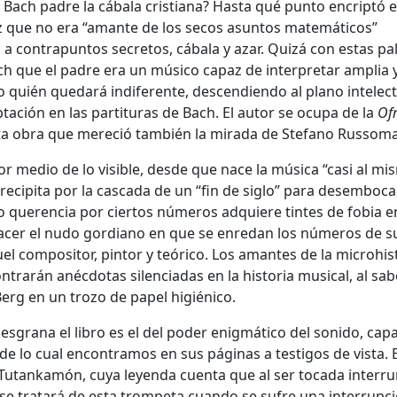
oció Bach padre la cábala cristiana? Hasta qué punto encriptó 
ez que no era “amante de los secos asuntos matemáticos”
 a contrapuntos secretos, cábala y azar. Quizá con estas pa
ach que el padre era un músico capaz de interpretar amplia 
quién quedará indiferente, descendiendo al plano intelect
tación en las partituras de Bach. El autor se ocupa de la
Of
ta obra que mereció también la mirada de Stefano Russom
 por medio de lo visible, desde que nace la música “casi al m
ecipita por la cascada de un “fin de siglo” para desembocar
io o querencia por ciertos números adquiere tintes de fobia e
cer el nudo gordiano en que se enredan los números de s
el compositor, pintor y teórico. Los amantes de la microhis
rarán anécdotas silenciadas en la historia musical, al sab
erg en un trozo de papel higiénico.
sgrana el libro es el del poder enigmático del sonido, cap
e lo cual encontramos en sus páginas a testigos de vista. 
e Tutankamón, cuya leyenda cuenta que al ser tocada interr
i se tratará de esta trompeta cuando se sufre una interrupc