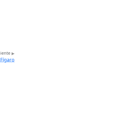
uiente
 Fígaro