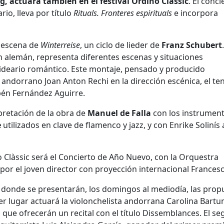
ig, actuará también en el festival Ordino Clàssic
. El conci
io, lleva por título
Rituals. Fronteres espirituals
e incorpora
n escena de
Winterreise
, un ciclo de lieder de
Franz Schubert
.
’ en alemán, representa diferentes escenas y situaciones
l ideario romántico. Este montaje, pensado y producido
l andorrano Joan Anton Rechi en la dirección escénica, el te
bén Fernández Aguirre.
rpretación de la obra de
Manuel de Falla
con los instrumen
e
utilizados en clave de flamenco y jazz, y con Enrike Solinís 
o Clàssic será el Concierto de Año Nuevo, con la Orquestra
por el joven director con proyección internacional Francesc
ar donde se presentarán, los domingos al mediodía, las prop
er lugar actuará la violonchelista andorrana Carolina Bart
 que ofrecerán un recital con el título Dissemblances. El s