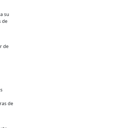
ra su
s de
r de
ás
bras de