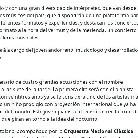
ndo y con una gran diversidad de intérpretes, que van desde
nes músicos del país, que dispondrán de una plataforma pa
diferentes formatos y experiencias, y destacan los concierto
ormato a la hora del vermut y de la merienda, un concierto
alleres musicales.
rerá a cargo del joven andorrano, musicólogo y desarrollado
.
scenario de cuatro grandes actuaciones con el nombre
las siete de la tarde. La primera cita será con el pianista
on veintitrés años ya se le considera uno de los artistas m
o un niño prodigio con proyección internacional que ya ha
os del mundo. Este joven pianista ofrecerá un recital con o
v
que giran en torno a la idea del nocturno.
Catalana, acompañado por la
Orquestra Nacional Clàssica