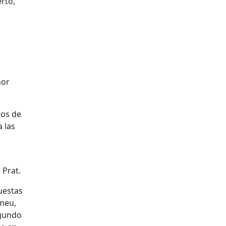
erto,
nor
tos de
a las
 Prat.
uestas
umeu,
egundo