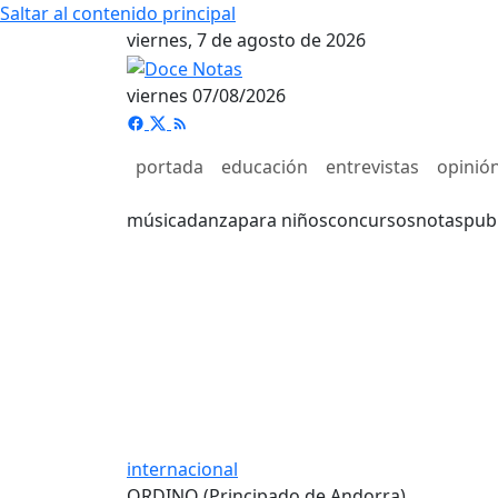
Saltar al contenido principal
viernes, 7 de agosto de 2026
viernes 07/08/2026
portada
educación
entrevistas
opinió
música
danza
para niños
concursos
notas
pub
internacional
ORDINO (Principado de Andorra)