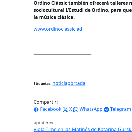
Ordino Clàssic también ofrecerá talleres m
sociocultural L’Estudi de Ordino, para q
la música clásica.
www.ordinoclassic.ad
____________________________
noticiaportada
Etiquetas:
Compartir:
Facebook
X
WhatsApp
Telegram
Anterior
Viola Time en las Matinés de Katarina Gursk