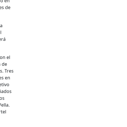
io en
es de
za
l
erá
on el
a de
s. Tres
es en
etivo
añados
los
ella.
tel