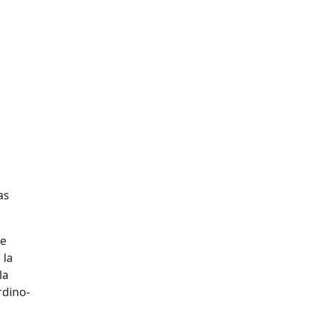
as
ue
 la
la
rdino-