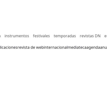
n
instrumentos
festivales
temporadas
revistas DN
e
licaciones
revista de web
internacional
mediateca
agenda
anu