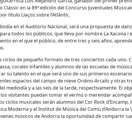
guitarrista Luis Alejandro García, ganador del primer prem
o Clàssic en la 89ª edición del Concurso Juventudes Musical
por título Llaços sobre l’Atlàntic.
ediodía en el Auditorio Nacional, será una propuesta de dan
 para todos los públicos, que lleva por nombre La Xacona i e
uento en el que el público, de entre tres y seis años, aprend
s.
os ciclos de pequeño formato de tres conciertos cada uno. C
ssa, corales infantiles y alumnos de las escuelas de músic
r su talento en el que será uno de sus primeros escenario
entes espacios del campo de nieve Ordino-Arcalís y otras tr
el mediodía y a las seis de la tarde, respectivamente. El obj
 y los visitantes puedan tomar el vermú o merendar acomp
tos ciclos musicales serán alumnos del Cor Rock d’Encamp, 
ica Moderna y el Institut de Música del Comú d’Andorra la V
jóvenes músicos de Andorra la oportunidad de compartir car