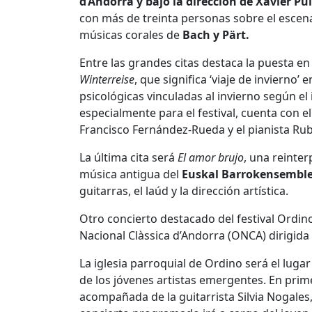
d’Andorra y bajo la dirección de Xavier Pu
con más de treinta personas sobre el escenar
músicas corales de
Bach y Pärt.
Entre las grandes citas destaca la puesta e
Winterreise
, que significa ‘viaje de invierno
psicológicas vinculadas al invierno según e
especialmente para el festival, cuenta con e
Francisco Fernández-Rueda y el pianista Ru
La última cita será
El amor brujo
, una reinte
música antigua del
Euskal Barrokensembl
guitarras, el laúd y la dirección artística.
Otro concierto destacado del festival Ordin
Nacional Clàssica d’Andorra (ONCA) dirigida 
La iglesia parroquial de Ordino será el lug
de los jóvenes artistas emergentes. En prim
acompañada de la guitarrista Silvia Nogales,