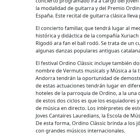
concierto programado irá a cargo del joven 
la modalidad de guitarra y del Premio Ordin
España. Este recital de guitarra clásica lleva 
El concierto familiar, que tendrá lugar al m
histórica y didáctica de la compañía Xuriach
Rigodó ara fan el ball rodó. Se trata de un c
algunas danzas populares antiguas catalana
El festival Ordino Clàssic incluye también d
nombre de Vermuts musicals y Música a la ta
Andorra tendrán la oportunidad de demostra
de estas actuaciones tendrán lugar en difer
hoteles de la parroquia de Ordino, a la una d
de estos dos ciclos es que los esquiadores
de música en directo. Los intérpretes de es
Joves Cantaires Lauredians, la Escola de Mús
De esta forma, Ordino Clàssic brinda a los 
con grandes músicos internacionales.