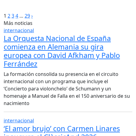
Paginación
1
2
3
4
…
29
›
Más noticias
de
internacional
entradas
La Orquesta Nacional de España
comienza en Alemania su gira
europea con David Afkham y Pablo
Ferrández
La formación consolida su presencia en el circuito
internacional con un programa que incluye el
‘Concierto para violonchelo’ de Schumann y un
homenaje a Manuel de Falla en el 150 aniversario de su
nacimiento
internacional
‘El amor brujo’ con Carmen Linares