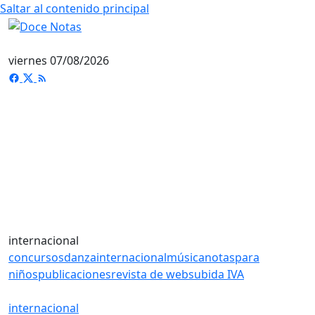
Saltar al contenido principal
viernes 07/08/2026
internacional
concursos
danza
internacional
música
notas
para
niños
publicaciones
revista de web
subida IVA
internacional