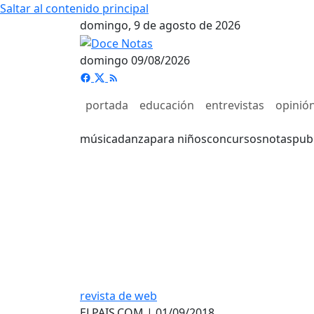
Saltar al contenido principal
domingo, 9 de agosto de 2026
domingo 09/08/2026
portada
educación
entrevistas
opinió
música
danza
para niños
concursos
notas
pub
revista de web
ELPAIS.COM | 01/09/2018