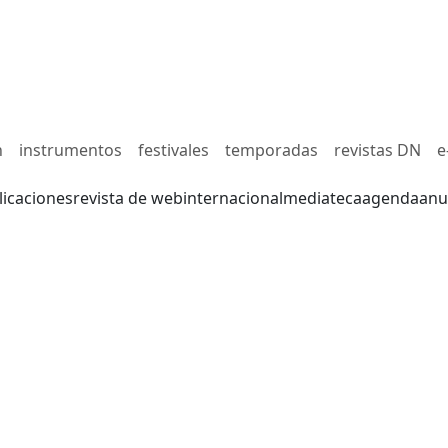
n
instrumentos
festivales
temporadas
revistas DN
e
licaciones
revista de web
internacional
mediateca
agenda
anu