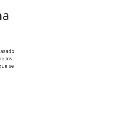
ha
 pasado
de los
que se