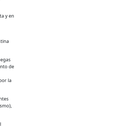
ta y en
tina
degas
ento de
por la
ntes
ismo),
l