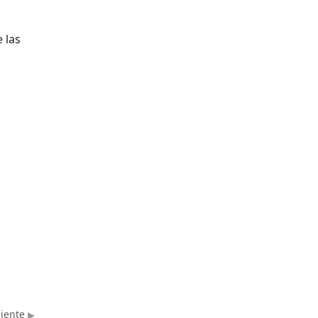
 las
uiente