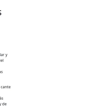
s
ar y
del
as
 cante
ás
y de