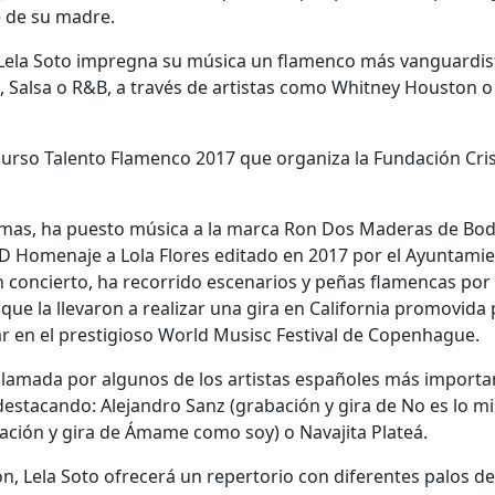
e de su madre.
 Lela Soto impregna su música un flamenco más vanguardis
es, Salsa o R&B, a través de artistas como Whitney Houston o
curso Talento Flamenco 2017 que organiza la Fundación Cris
 temas, ha puesto música a la marca Ron Dos Maderas de Bo
CD Homenaje a Lola Flores editado en 2017 por el Ayuntami
En concierto, ha recorrido escenarios y peñas flamencas por
que la llevaron a realizar una gira en California promovida 
r en el prestigioso World Musisc Festival de Copenhague.
clamada por algunos de los artistas españoles más importa
destacando: Alejandro Sanz (grabación y gira de No es lo m
abación y gira de Ámame como soy) o Navajita Plateá.
ón, Lela Soto ofrecerá un repertorio con diferentes palos de