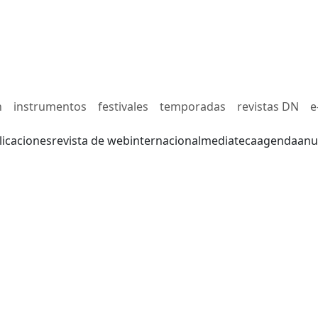
n
instrumentos
festivales
temporadas
revistas DN
e
licaciones
revista de web
internacional
mediateca
agenda
anu