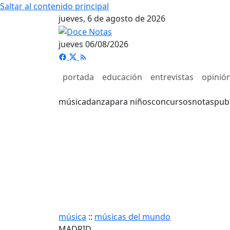
Saltar al contenido principal
jueves, 6 de agosto de 2026
jueves 06/08/2026
portada
educación
entrevistas
opinió
música
danza
para niños
concursos
notas
pub
música
::
músicas del mundo
MADRID