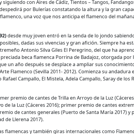
iguiendo con Aires de Cádiz, Tientos – Tangos, Fandango
 despedirá por Bulerías constatando la altura y la gran cap
l flamenco, una voz que nos anticipa el flamenco del mañan
92)
desde muy joven entró en la senda de lo jondo sabiend
osibles, dadas sus vivencias y gran afición. Siempre ha es
xtremeño Antonio Silva Giles El Peregrino, del que ha apren
la preciada beca flamenca Porrina de Badajoz, otorgada por 
 que un año después se desplace a ampliar sus conocimiento
Arte Flamenco (Sevilla 2011- 2012). Comienza su andadura e
 Rafael Campallo, El Mistela, Adela Campallo, Saray de los 
r premio de cantes de Trilla en Arroyo de la Luz (Cáceres
o de la Luz (Cáceres 2016); primer premio de cantes extre
premio de cantes generales (Puerto de Santa María 2017) y 
d de Llerena 2017).
ñas flamencas y también giras internacionales como Flamen