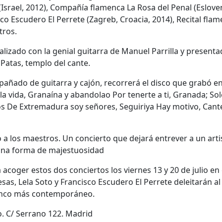
srael, 2012), Compañía flamenca La Rosa del Penal (Esloven
sco Escudero El Perrete (Zagreb, Croacia, 2014), Recital fla
tros.
ealizado con la genial guitarra de Manuel Parrilla y presenta
Patas, templo del cante.
compañado de guitarra y cajón, recorrerá el disco que grabó e
a vida, Granaína y abandolao Por tenerte a ti, Granada; So
s De Extremadura soy señores, Seguiriya Hay motivo, Cant
 a los maestros. Un concierto que dejará entrever a un arti
 una forma de majestuosidad
acoger estos dos conciertos los viernes 13 y 20 de julio en 
s, Lela Soto y Francisco Escudero El Perrete deleitarán al
amenco más contemporáneo.
o. C/ Serrano 122. Madrid