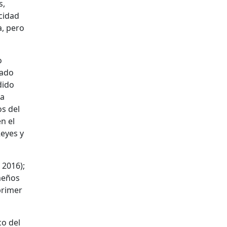
s,
acidad
a, pero
o
tado
dido
la
s del
n el
Reyes y
 2016);
meños
primer
co del