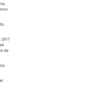
ia,
menco
do,
n 2017
leá
es de
sta
el