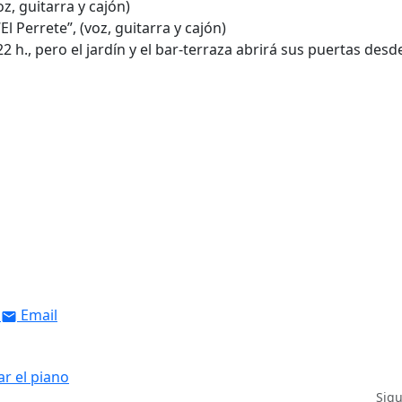
oz, guitarra y cajón)
El Perrete”, (voz, guitarra y cajón)
 h., pero el jardín y el bar-terraza abrirá sus puertas desde
Email
r el piano
Sig