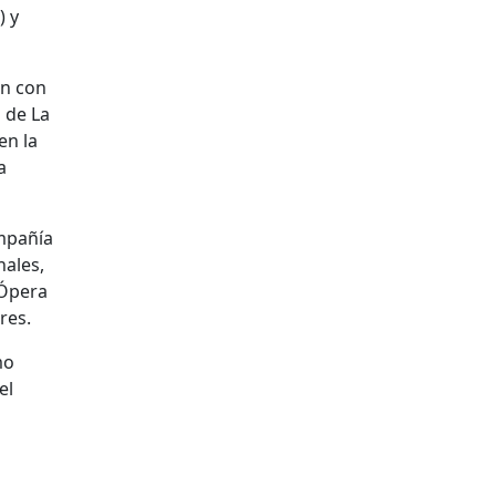
) y
ón con
 de La
en la
a
ompañía
nales,
 Ópera
res.
mo
el