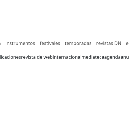
n
instrumentos
festivales
temporadas
revistas DN
e
licaciones
revista de web
internacional
mediateca
agenda
anu