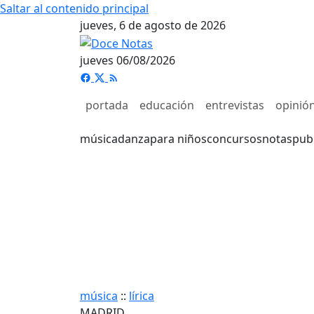
Saltar al contenido principal
jueves, 6 de agosto de 2026
jueves 06/08/2026
portada
educación
entrevistas
opinió
música
danza
para niños
concursos
notas
pub
música
::
lírica
MADRID