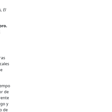
, El
oro.
2
ras
cales
de
tiempo
or de
rente
rgo y
jo de