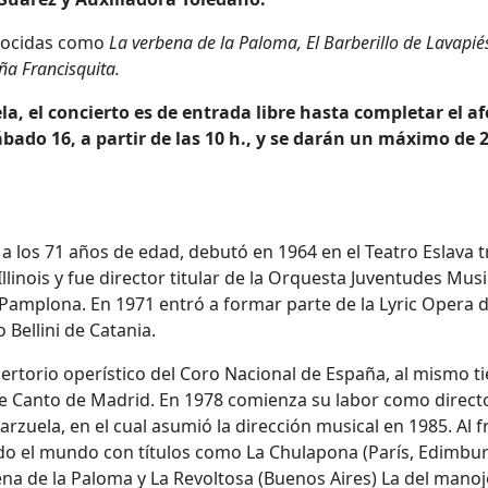
nocidas como
La verbena de la Paloma, El Barberillo de Lavapiés
a Francisquita.
, el concierto es de entrada libre hasta completar el af
bado 16, a partir de las 10 h., y se darán un máximo de 
 a los 71 años de edad, debutó en 1964 en el Teatro Eslava t
llinois y fue director titular de la Orquesta Juventudes Musi
 Pamplona. En 1971 entró a formar parte de la Lyric Opera 
Bellini de Catania.
ertorio operístico del Coro Nacional de España, al mismo 
 de Canto de Madrid. En 1978 comienza su labor como direct
arzuela, en el cual asumió la dirección musical en 1985. Al f
do el mundo con títulos como La Chulapona (París, Edimbu
bena de la Paloma y La Revoltosa (Buenos Aires) La del mano