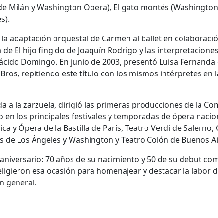
 de Milán y Washington Opera), El gato montés (Washington
s).
la adaptación orquestal de Carmen al ballet en colaboraci
de El hijo fingido de Joaquín Rodrigo y las interpretaciones
lácido Domingo. En junio de 2003, presentó Luisa Fernanda 
ros, repitiendo este título con los mismos intérpretes en l
da a la zarzuela, dirigió las primeras producciones de la C
 en los principales festivales y temporadas de ópera nacio
a y Ópera de la Bastilla de París, Teatro Verdi de Salerno,
 de Los Ángeles y Washington y Teatro Colón de Buenos Ai
 aniversario: 70 años de su nacimiento y 50 de su debut co
eligieron esa ocasión para homenajear y destacar la labor d
en general.