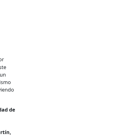
or
ste
 un
mismo
viendo
dad de
,
rtín,