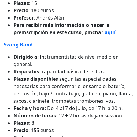
Plazas
: 15
Precio
: 180 euros
Profesor
: Andrés Alén
Para recibir más información o hacer la
preinscripción en este curso, pinchar
aquí
Swing Band
Dirigido a
: Instrumentistas de nivel medio en
general.
Requisitos
: capacidad básica de lectura.
Plazas disponibles
según las especialidades
necesarias para conformar el ensamble: batería,
percusión, bajo / contrabajo, guitarra, piano, flauta,
saxos, clarinete, trompetas trombones, voz.
Fecha y hora
: Del 4 al 7 de julio, de 17 h. a 20 h.
Número de horas
: 12 + 2 horas de jam session
Plazas
: 8
Precio
: 155 euros