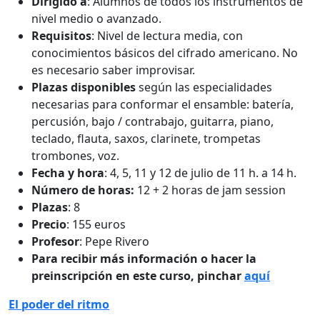
Dirigido a
: Alumnos de todos los instrumentos de
nivel medio o avanzado.
Requisitos
: Nivel de lectura media, con
conocimientos básicos del cifrado americano. No
es necesario saber improvisar.
Plazas disponibles
según las especialidades
necesarias para conformar el ensamble: batería,
percusión, bajo / contrabajo, guitarra, piano,
teclado, flauta, saxos, clarinete, trompetas
trombones, voz.
Fecha y hora
: 4, 5, 11 y 12 de julio de 11 h. a 14 h.
Número de horas:
12 + 2 horas de jam session
Plazas
: 8
Precio
: 155 euros
Profesor
: Pepe Rivero
Para recibir más información o hacer la
preinscripción en este curso, pinchar
aquí
El poder del ritmo