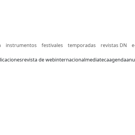
n
instrumentos
festivales
temporadas
revistas DN
e
licaciones
revista de web
internacional
mediateca
agenda
anu