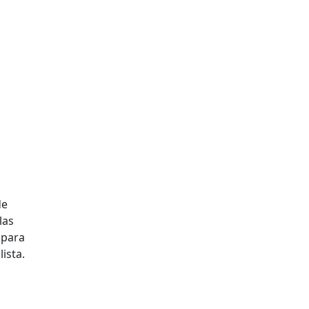
de
las
 para
ista.