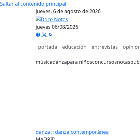
Saltar al contenido principal
jueves, 6 de agosto de 2026
jueves 06/08/2026
portada
educación
entrevistas
opinió
música
danza
para niños
concursos
notas
pub
danza
::
danza contemporánea
MADRID