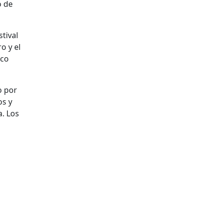
o de
tival
o y el
nco
o por
os y
. Los