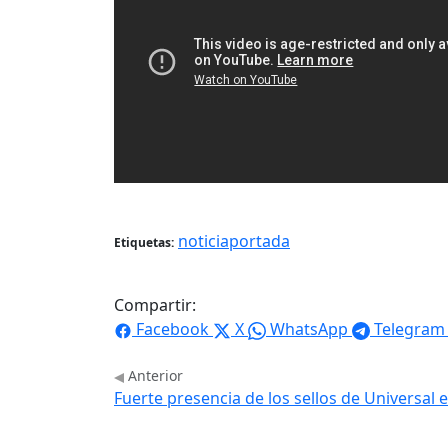
noticiaportada
Etiquetas:
Compartir:
Facebook
X
WhatsApp
Telegram
Anterior
Fuerte presencia de los sellos de Universa