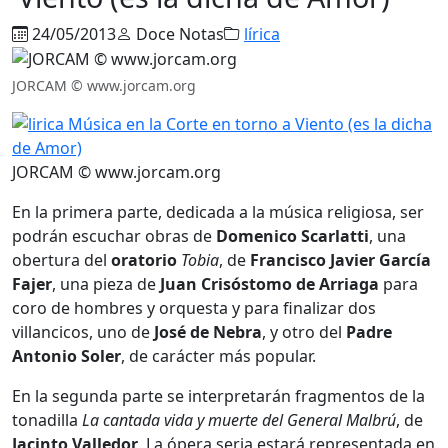
24/05/2013
Doce Notas
lírica
JORCAM © www.jorcam.org
JORCAM © www.jorcam.org
En la primera parte, dedicada a la música religiosa, ser
podrán escuchar obras de
Domenico Scarlatti
, una
obertura del
oratorio
Tobia
, de
Francisco Javier García
Fajer
, una pieza de
Juan Crisóstomo de Arriaga
para
coro de hombres y orquesta y para finalizar dos
villancicos, uno de
José de Nebra
, y otro del
Padre
Antonio Soler
, de carácter más popular.
En la segunda parte se interpretarán fragmentos de la
tonadilla
La cantada vida y muerte del General Malbrú
, de
Jacinto Valledor
. La ópera seria estará representada en