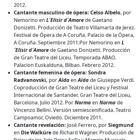
2012.
Cantante masculino de ópera:
Celso Albelo
, por
Nemorino en
L´Elisir d´Amore
de Gaetano
Donizetti. Producción de Teatro Villamarta de Jerez.
Festival de Ópera de A Coruña. Palacio de la Ópera,
A Coruña. Septiembre 2011.Por Nemorino en
L
´Elisir d´Amore
de Gaetano Donizetti. Producción
de Gran Teatre del Liceu. Temporada ABAO.
Palacion Euskalduna, Bilbao. Febrero 2012.
Cantante femenina de ópera: Sondra
Radvanovski,
por
Aída
en
Aída
de Giuseppe Verdi.
Coproducción de Gran Teatre del Liceu y Festival
Internacional de Santander. Gran Teatre del Liceu,
Barcelona. Julio 2012. Por
Norma
en
Norma
de
Vincenzo Bellini. Versión semiescenificada. Teatro
Campoamor, Oviedo. Diciembre 2011.
Cantante revelación:
José Ferrero, por
Siegmund
en
Die Walküre
de Richard Wagner. Producción de
Palau de les Arts Reina Sofía y Maggio Musicale