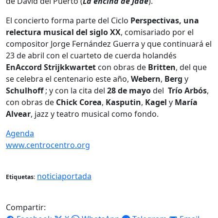
de David del Puerto (
La encina de Jade
).
El concierto forma parte del Ciclo
Perspectivas, una
relectura musical del siglo XX
, comisariado por el
compositor Jorge Fernández Guerra y que continuará el
23 de abril con el cuarteto de cuerda holandés
EnAccord Strijkkwartet
con obras de
Britten
, del que
se celebra el centenario este año,
Webern
,
Berg
y
Schulhoff
; y con la cita del
28 de mayo
del
Trío Arbós
,
con obras de
Chick Corea
,
Kasputin
,
Kagel
y
María
Alvear
, jazz y teatro musical como fondo.
Agenda
www.centrocentro.org
noticiaportada
Etiquetas:
Compartir: