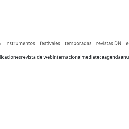
n
instrumentos
festivales
temporadas
revistas DN
e
licaciones
revista de web
internacional
mediateca
agenda
anu