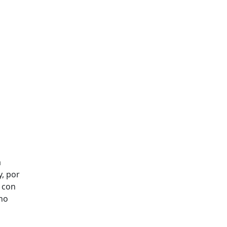
a
y, por
á con
ono