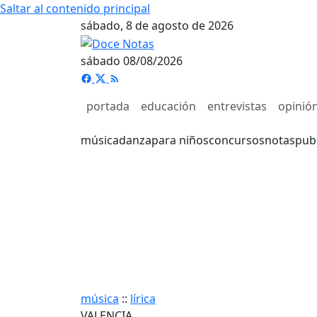
Saltar al contenido principal
sábado, 8 de agosto de 2026
sábado 08/08/2026
portada
educación
entrevistas
opinió
música
danza
para niños
concursos
notas
pub
música
::
lírica
VALENCIA