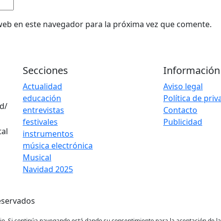
web en este navegador para la próxima vez que comente.
Secciones
Información
Actualidad
Aviso legal
educación
Política de pri
d/
entrevistas
Contacto
festivales
Publicidad
instrumentos
música electrónica
Musical
Navidad 2025
eservados
ario. Si continúa navegando está dando su consentimiento para la aceptación de 