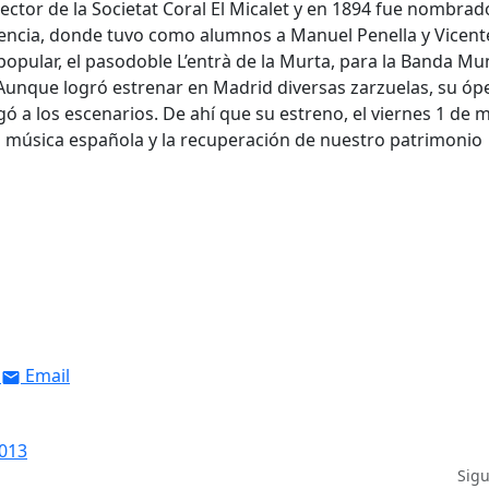
rector de la Societat Coral El Micalet y en 1894 fue nombrad
lencia, donde tuvo como alumnos a Manuel Penella y Vicente
pular, el pasodoble L’entrà de la Murta, para la Banda Mun
. Aunque logró estrenar en Madrid diversas zarzuelas, su óp
gó a los escenarios. De ahí que su estreno, el viernes 1 de 
a música española y la recuperación de nuestro patrimonio
Email
2013
Sig