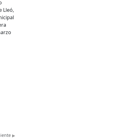
o
 Lleó,
icipal
era
marzo
uiente