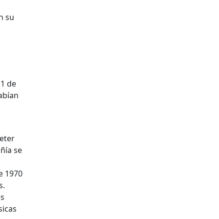
n su
 1 de
habían
eter
ñía se
e 1970
s.
es
sicas