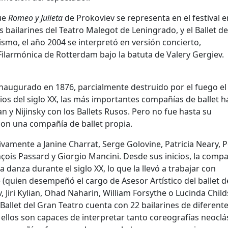
ue
Romeo y Julieta
de Prokoviev se representa en el festival e
os bailarines del Teatro Malegot de Leningrado, y el Ballet de
ismo, el año 2004 se interpretó en versión concierto,
ilarmónica de Rotterdam bajo la batuta de Valery Gergiev.
inaugurado en 1876, parcialmente destruido por el fuego el
pios del siglo XX, las más importantes compañías de ballet 
n y Nijinsky con los Ballets Rusos. Pero no fue hasta su
con una compañía de ballet propia.
vamente a Janine Charrat, Serge Golovine, Patricia Neary, P
çois Passard y Giorgio Mancini. Desde sus inicios, la compa
la danza durante el siglo XX, lo que la llevó a trabajar con
(quien desempeñó el cargo de Asesor Artístico del ballet d
 Jiri Kylian, Ohad Naharin, William Forsythe o Lucinda Child
Ballet del Gran Teatro cuenta con 22 bailarines de diferent
 ellos son capaces de interpretar tanto coreografías neoclá