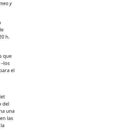
meo y
a
de
20 h.
es que
 –los
para el
let
o del
ena una
en las
la