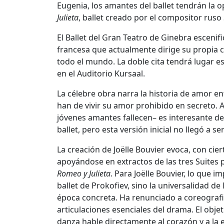
Eugenia, los amantes del ballet tendrán la 
Julieta
, ballet creado por el compositor ruso
El Ballet del Gran Teatro de Ginebra escenifi
francesa que actualmente dirige su propia
todo el mundo. La doble cita tendrá lugar est
en el Auditorio Kursaal.
La célebre obra narra la historia de amor en
han de vivir su amor prohibido en secreto. A
jóvenes amantes fallecen– es interesante des
ballet, pero esta versión inicial no llegó a 
La creación de Joëlle Bouvier evoca, con cie
apoyándose en extractos de las tres Suites 
Romeo y Julieta
. Para Joëlle Bouvier, lo que 
ballet de Prokofiev, sino la universalidad d
época concreta. Ha renunciado a coreografia
articulaciones esenciales del drama. El obje
danza hable directamente al corazón y a la 