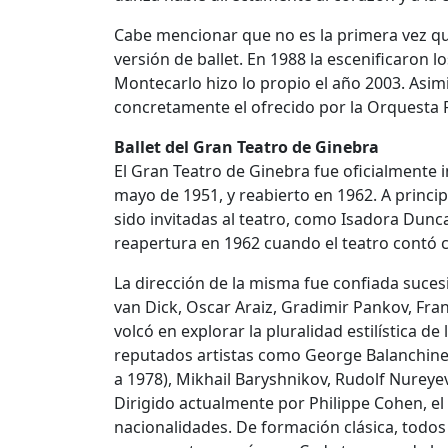
Cabe mencionar que no es la primera vez q
versión de ballet. En 1988 la escenificaron l
Montecarlo hizo lo propio el año 2003. Asim
concretamente el ofrecido por la Orquesta F
Ballet del Gran Teatro de Ginebra
El Gran Teatro de Ginebra fue oficialmente 
mayo de 1951, y reabierto en 1962. A princi
sido invitadas al teatro, como Isadora Dunca
reapertura en 1962 cuando el teatro contó 
La dirección de la misma fue confiada sucesi
van Dick, Oscar Araiz, Gradimir Pankov, Fran
volcó en explorar la pluralidad estilística de 
reputados artistas como George Balanchine 
a 1978), Mikhail Baryshnikov, Rudolf Nureyev,
Dirigido actualmente por Philippe Cohen, el 
nacionalidades. De formación clásica, todos