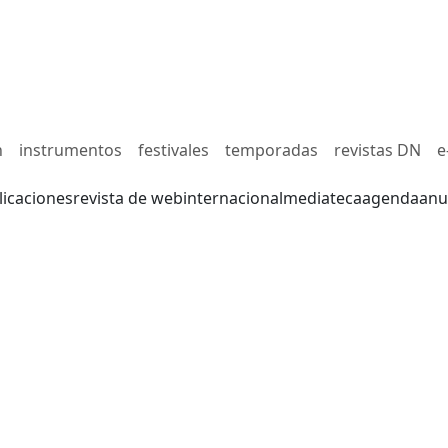
n
instrumentos
festivales
temporadas
revistas DN
e
licaciones
revista de web
internacional
mediateca
agenda
anu