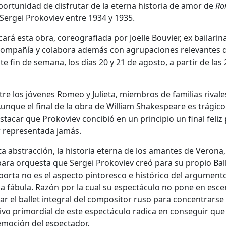
oportunidad de disfrutar de la eterna historia de amor de
Ro
 Sergei Prokoviev entre 1934 y 1935.
cará esta obra, coreografiada por Joëlle Bouvier, ex bailarin
 compañía y colabora además con agrupaciones relevantes 
e fin de semana, los días 20 y 21 de agosto, a partir de las 
tre los jóvenes Romeo y Julieta, miembros de familias rival
unque el final de la obra de William Shakespeare es trágico
tacar que Prokoviev concibió en un principio un final feliz 
ser representada jamás.
rta abstracción, la historia eterna de los amantes de Verona,
para orquesta que Sergei Prokoviev creó para su propio Bal
importa no es el aspecto pintoresco e histórico del argument
e la fábula. Razón por la cual su espectáculo no pone en esc
r el ballet integral del compositor ruso para concentrarse 
tivo primordial de este espectáculo radica en conseguir que 
emoción del espectador.