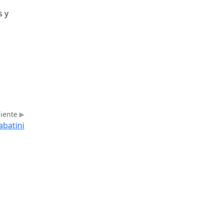
s y
uiente
abatini