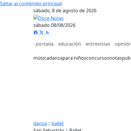
Saltar al contenido principal
sábado, 8 de agosto de 2026
sábado 08/08/2026
portada
educación
entrevistas
opinió
música
danza
para niños
concursos
notas
pub
danza
::
ballet
San Sebastián | Ballet