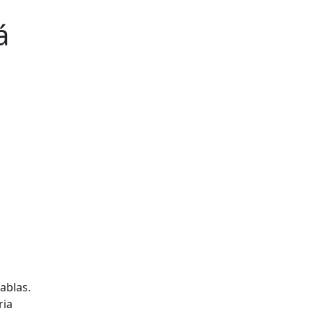
á
ablas.
ria