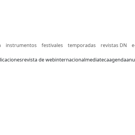
n
instrumentos
festivales
temporadas
revistas DN
e
licaciones
revista de web
internacional
mediateca
agenda
anu