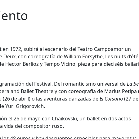
iento
it en 1972, subirá al escenario del Teatro Campoamor un
eux, con coreografía de William Forsythe, Les nuits d’été
 Hector Berlioz y Tempo Vicino, pieza para dieciséis bailar
gramación del Festival. Del romanticismo universal de
La be
era and Ballet Theatre y con coreografía de Marius Petipa 
o
(26 de abril) o las aventuras danzadas de
El Corsario
(27 de 
e Yuri Grigorovich.
ión el 26 de mayo con Chaikovski, un ballet en dos actos
a vida del compositor ruso.
6 y los 48 euros y hay descuentos especiales para mayores y