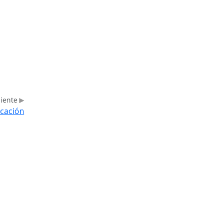
uiente
cación