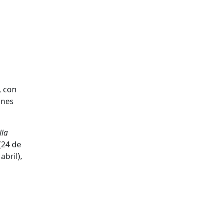
, con
ines
lla
(24 de
abril),