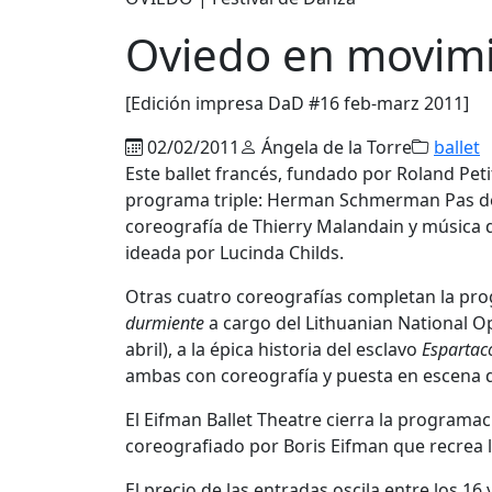
Oviedo en movim
[Edición impresa DaD #16 feb-marz 2011]
02/02/2011
Ángela de la Torre
ballet
Este ballet francés, fundado por Roland Pet
programa triple: Herman Schmerman Pas de D
coreografía de Thierry Malandain y música de
ideada por Lucinda Childs.
Otras cuatro coreografías completan la pro
durmiente
a cargo del Lithuanian National Op
abril), a la épica historia del esclavo
Espartac
ambas con coreografía y puesta en escena d
El Eifman Ballet Theatre cierra la programac
coreografiado por Boris Eifman que recrea l
El precio de las entradas oscila entre los 1