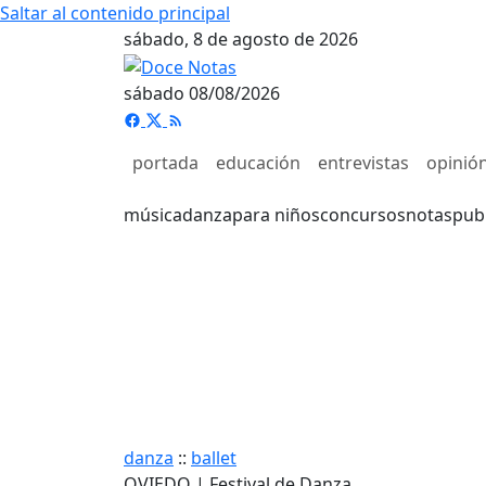
Saltar al contenido principal
sábado, 8 de agosto de 2026
sábado 08/08/2026
portada
educación
entrevistas
opinió
música
danza
para niños
concursos
notas
pub
danza
::
ballet
OVIEDO | Festival de Danza