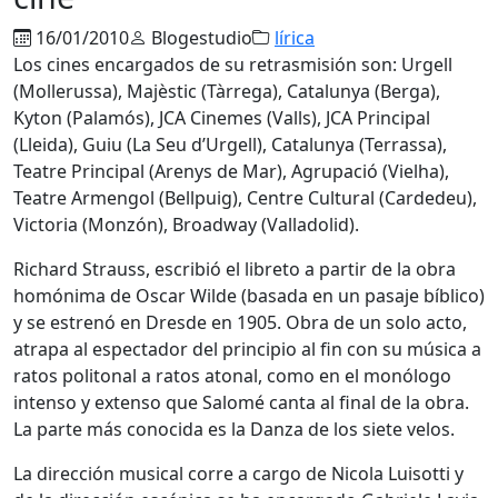
16/01/2010
Blogestudio
lírica
Los cines encargados de su retrasmisión son: Urgell
(Mollerussa), Majèstic (Tàrrega), Catalunya (Berga),
Kyton (Palamós), JCA Cinemes (Valls), JCA Principal
(Lleida), Guiu (La Seu d’Urgell), Catalunya (Terrassa),
Teatre Principal (Arenys de Mar), Agrupació (Vielha),
Teatre Armengol (Bellpuig), Centre Cultural (Cardedeu),
Victoria (Monzón), Broadway (Valladolid).
Richard Strauss, escribió el libreto a partir de la obra
homónima de Oscar Wilde (basada en un pasaje bíblico)
y se estrenó en Dresde en 1905. Obra de un solo acto,
atrapa al espectador del principio al fin con su música a
ratos politonal a ratos atonal, como en el monólogo
intenso y extenso que Salomé canta al final de la obra.
La parte más conocida es la Danza de los siete velos.
La dirección musical corre a cargo de Nicola Luisotti y