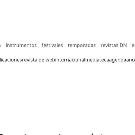
n
instrumentos
festivales
temporadas
revistas DN
e
licaciones
revista de web
internacional
mediateca
agenda
anu