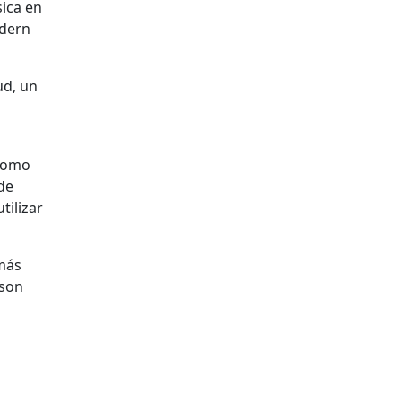
sica en
odern
ud, un
 como
de
tilizar
 más
ason