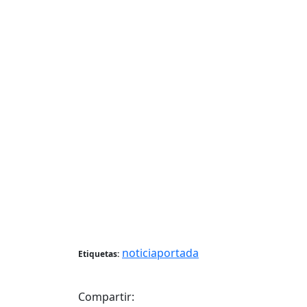
noticiaportada
Etiquetas:
Compartir: