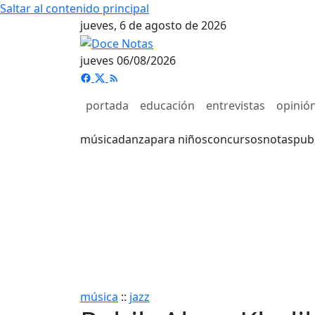
Saltar al contenido principal
jueves, 6 de agosto de 2026
jueves 06/08/2026
portada
educación
entrevistas
opinió
música
danza
para niños
concursos
notas
pub
música
::
jazz