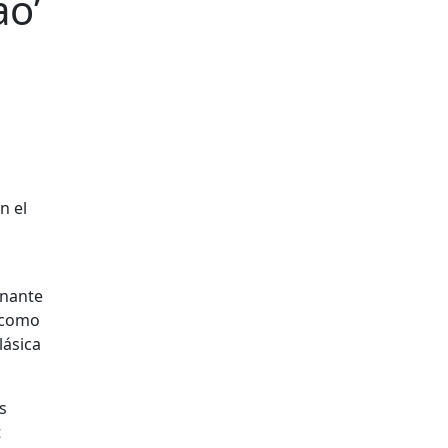
ao’
n el
onante
y como
lásica
s
t