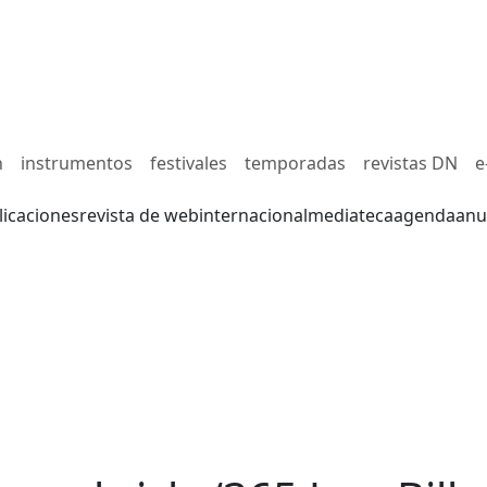
n
instrumentos
festivales
temporadas
revistas DN
e
licaciones
revista de web
internacional
mediateca
agenda
anu