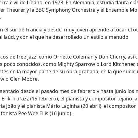
ra civil de Líbano, en 1978. En Alemania, estudia flauta clá
her Theurer y la BBC Symphony Orchestra y el Ensemble M
.
el sur de Francia y desde muy joven aprende a tocar el o
al laúd, y con el que ha desarrollado un estilo a menudo
icos de free jazz, como Ornette Coleman y Don Cherry, así
tas poco conocidos, como Mighty Sparrow o Lord Kitchener, 
tes en la mayor parte de su obra grabada, en la que suele u
ow o Glen Moore.
esentado desde el pasado mes de febrero y hasta junio los
Erik Trufazz (15 febrero), el pianista y compositor tejano J
a João y el pianista Mário Laginha (20 abril), el compositor
fonista Pee Wee Ellis (16 junio).