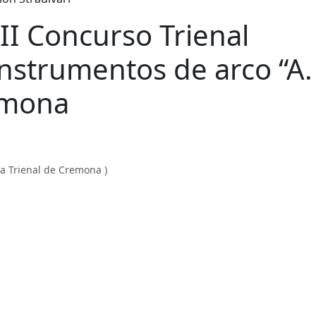
II Concurso Trienal
instrumentos de arco “A.
emona
ía Trienal de Cremona )