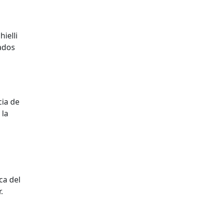
ielli
nados
cia de
 la
ca del
.