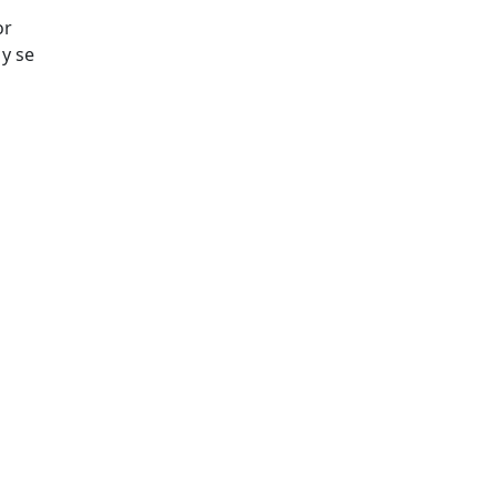
or
 y se