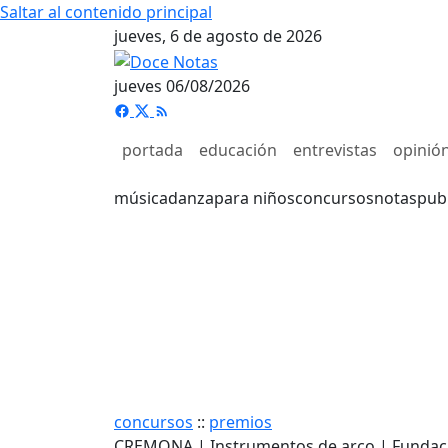
Saltar al contenido principal
jueves, 6 de agosto de 2026
jueves 06/08/2026
portada
educación
entrevistas
opinió
música
danza
para niños
concursos
notas
pub
concursos
::
premios
CREMONA | Instrumentos de arco | Fundaci