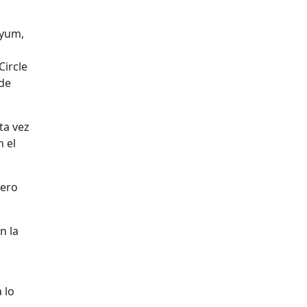
kyum,
Circle
 de
ta vez
n el
cero
n la
 lo