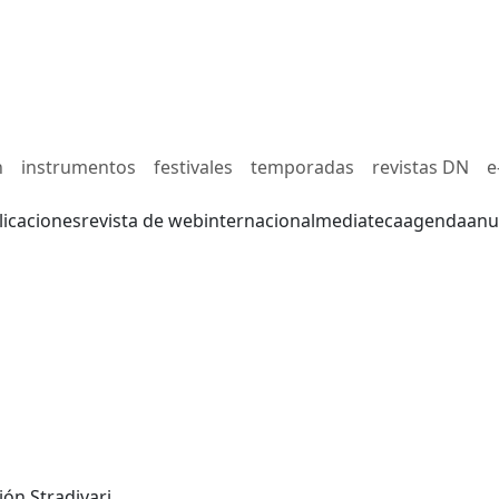
n
instrumentos
festivales
temporadas
revistas DN
e
licaciones
revista de web
internacional
mediateca
agenda
anu
ón Stradivari